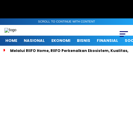
SCROLL TO CONTINUE WITH CONTENT
HOME
NASIONAL
EKONOMI
BISNIS
FINANSIAL
SOC
Melalui RIIFO Home, RIIFO Perkenalkan Ekosistem, Kualitas, d