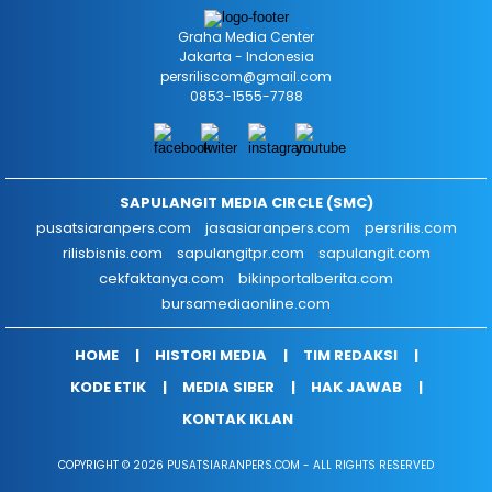
Graha Media Center
Jakarta - Indonesia
persriliscom@gmail.com
0853-1555-7788
SAPULANGIT MEDIA CIRCLE (SMC)
pusatsiaranpers.com
jasasiaranpers.com
persrilis.com
rilisbisnis.com
sapulangitpr.com
sapulangit.com
cekfaktanya.com
bikinportalberita.com
bursamediaonline.com
HOME
HISTORI MEDIA
TIM REDAKSI
KODE ETIK
MEDIA SIBER
HAK JAWAB
KONTAK IKLAN
COPYRIGHT © 2026 PUSATSIARANPERS.COM - ALL RIGHTS RESERVED