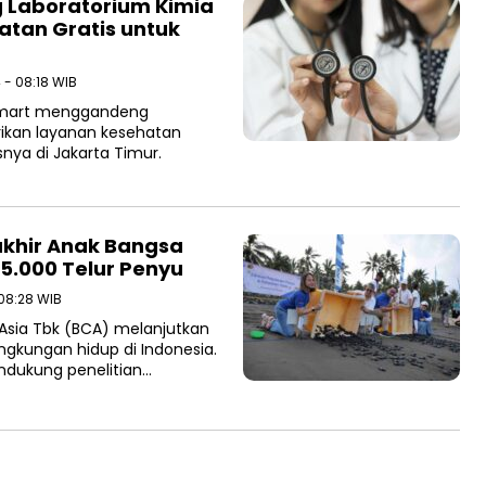
 Laboratorium Kimia
tan Gratis untuk
 - 08:18 WIB
amart menggandeng
ikan layanan kesehatan
nya di Jakarta Timur.
akhir Anak Bangsa
5.000 Telur Penyu
08:28 WIB
Asia Tbk (BCA) melanjutkan
gkungan hidup di Indonesia.
ndukung penelitian…