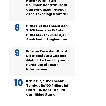
Hasil Positif, Raih
Sejumlah Kontrak Besar
dan Pengakuan Global
atas Teknologi Otomasi
Pizza Hut Indonesia dan
TUKR Rayakan 10 Tahun
Pizza Maker Junior Ajak
Anak Peduli Lingkungan
Farizon Resmikan Pusat
Distribusi Suku Cadang
Global, Perkuat Layanan
Purnajual di Pasar
Internasional
Krisis Pinjol Indonesia:
Tembus Rp100 Triliun, Ini
Cara FLIN Bantu Keluar
dari Siklus Utang