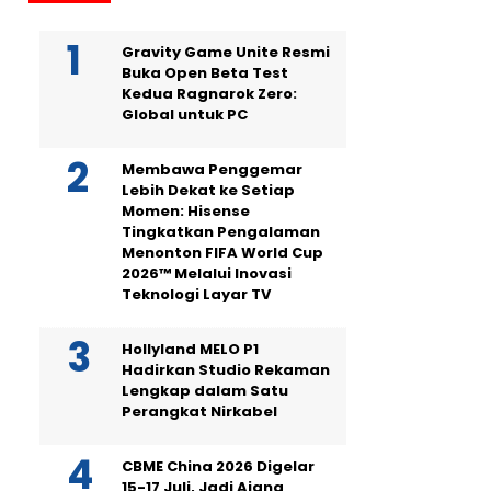
Gravity Game Unite Resmi
Buka Open Beta Test
Kedua Ragnarok Zero:
Global untuk PC
Membawa Penggemar
Lebih Dekat ke Setiap
Momen: Hisense
Tingkatkan Pengalaman
Menonton FIFA World Cup
2026™ Melalui Inovasi
Teknologi Layar TV
Hollyland MELO P1
Hadirkan Studio Rekaman
Lengkap dalam Satu
Perangkat Nirkabel
CBME China 2026 Digelar
15-17 Juli, Jadi Ajang