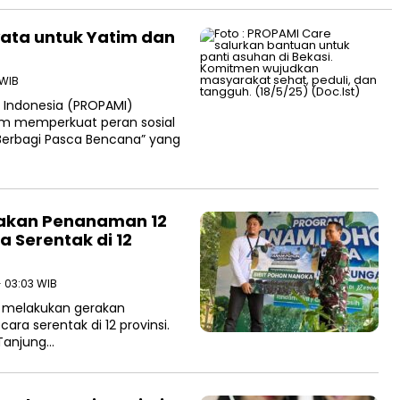
ata untuk Yatim dan
 WIB
l Indonesia (PROPAMI)
m memperkuat peran sosial
“Berbagi Pasca Bencana” yang
rakan Penanaman 12
a Serentak di 12
- 03:03 WIB
a melakukan gerakan
ra serentak di 12 provinsi.
 Tanjung…