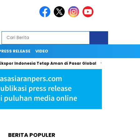
PRESS RELEASE
VIDEO
or Indonesia Tetap Aman di Pasar Global
Ingin Tampil Seper
BERITA POPULER