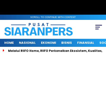
SCROLL TO CONTINUE WITH CONTENT
HOME
NASIONAL
EKONOMI
BISNIS
FINANSIAL
SOC
Melalui RIIFO Home, RIIFO Perkenalkan Ekosistem, Kualitas, d