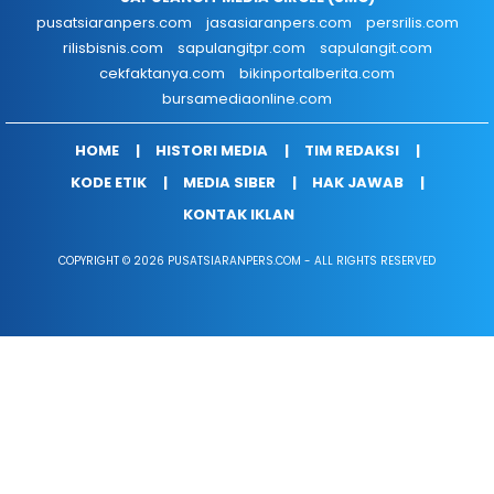
pusatsiaranpers.com
jasasiaranpers.com
persrilis.com
rilisbisnis.com
sapulangitpr.com
sapulangit.com
cekfaktanya.com
bikinportalberita.com
bursamediaonline.com
HOME
HISTORI MEDIA
TIM REDAKSI
KODE ETIK
MEDIA SIBER
HAK JAWAB
KONTAK IKLAN
COPYRIGHT © 2026 PUSATSIARANPERS.COM - ALL RIGHTS RESERVED