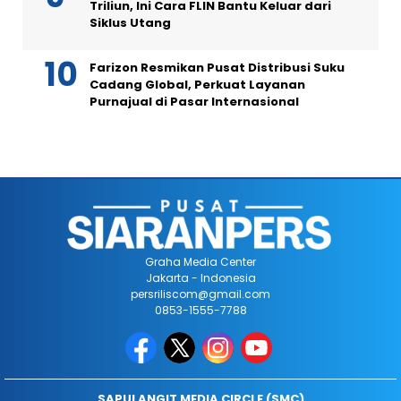
Triliun, Ini Cara FLIN Bantu Keluar dari
Siklus Utang
Farizon Resmikan Pusat Distribusi Suku
Cadang Global, Perkuat Layanan
Purnajual di Pasar Internasional
Graha Media Center
Jakarta - Indonesia
persriliscom@gmail.com
0853-1555-7788
SAPULANGIT MEDIA CIRCLE (SMC)