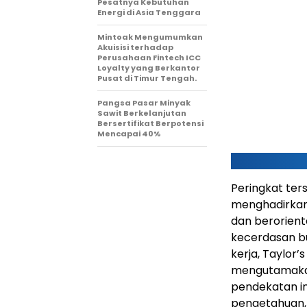
Pesatnya Kebutuhan
Energi di Asia Tenggara
Mintoak Mengumumkan
Akuisisi terhadap
Perusahaan Fintech ICC
Loyalty yang Berkantor
Pusat di Timur Tengah.
Pangsa Pasar Minyak
Sawit Berkelanjutan
Bersertifikat Berpotensi
Mencapai 40%
Peringkat te
menghadirkan 
dan berorien
kecerdasan bu
kerja, Taylo
mengutamakan
pendekatan in
pengetahuan,