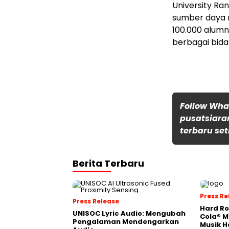
University Ra
sumber daya m
100.000 alumn
berbagai bida
Follow Wh
pusatsiara
terbaru set
Berita Terbaru
Press Re
Press Release
Hard Ro
UNISOC Lyric Audio: Mengubah
Cola® M
Pengalaman Mendengarkan
Musik H