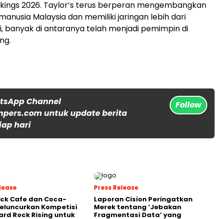
nkings 2026. Taylor’s terus berperan mengembangkan
anusia Malaysia dan memiliki jaringan lebih dari
i, banyak di antaranya telah menjadi pemimpin di
ng.
atsApp Channel
Follow
npers.com untuk update berita
iap hari
lease
Press Release
ck Cafe dan Coca-
Laporan Cision Peringatkan
eluncurkan Kompetisi
Merek tentang ‘Jebakan
ard Rock Rising untuk
Fragmentasi Data’ yang