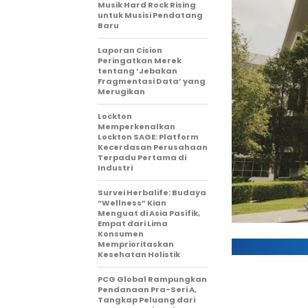
Musik Hard Rock Rising
untuk Musisi Pendatang
Baru
Laporan Cision
Peringatkan Merek
tentang ‘Jebakan
Fragmentasi Data’ yang
Merugikan
Lockton
Memperkenalkan
Lockton SAGE: Platform
Kecerdasan Perusahaan
Terpadu Pertama di
Industri
Survei Herbalife: Budaya
“Wellness” Kian
Menguat di Asia Pasifik,
Empat dari Lima
Konsumen
Memprioritaskan
Kesehatan Holistik
PCG Global Rampungkan
Pendanaan Pra-Seri A,
Tangkap Peluang dari