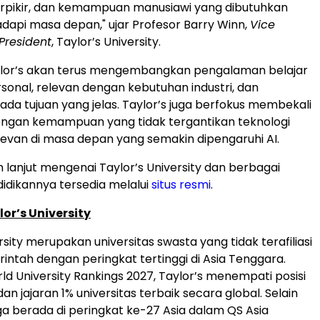
erpikir, dan kemampuan manusiawi yang dibutuhkan
api masa depan," ujar Profesor Barry Winn,
Vice
President
, Taylor’s University.
ylor’s akan terus mengembangkan pengalaman belajar
rsonal, relevan dengan kebutuhan industri, dan
ada tujuan yang jelas. Taylor’s juga berfokus membekali
ngan kemampuan yang tidak tergantikan teknologi
levan di masa depan yang semakin dipengaruhi AI.
h lanjut mengenai Taylor’s University dan berbagai
dikannya tersedia melalui
situs resmi
.
or’s University
rsity merupakan universitas swasta yang tidak terafiliasi
ntah dengan peringkat tertinggi di Asia Tenggara.
d University Rankings 2027, Taylor’s menempati posisi
an jajaran 1% universitas terbaik secara global. Selain
juga berada di peringkat ke-27 Asia dalam QS Asia