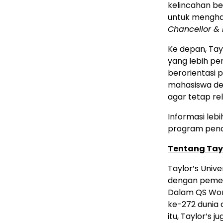
kelincahan b
untuk menghad
Chancellor & 
Ke depan, Ta
yang lebih pe
berorientasi p
mahasiswa de
agar tetap re
Informasi lebi
program pendi
Tentang Tayl
Taylor’s Unive
dengan pemeri
Dalam QS Worl
ke-272 dunia d
itu, Taylor’s 