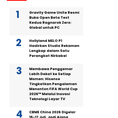
Gravity Game Unite Resmi
Buka Open Beta Test
Kedua Ragnarok Zero:
Global untuk PC
Hollyland MELO P1
Hadirkan Studio Rekaman
Lengkap dalam Satu
Perangkat Nirkabel
Membawa Penggemar
Lebih Dekat ke Setiap
Momen: Hisense
Tingkatkan Pengalaman
Menonton FIFA World Cup
2026™ Melalui Inovasi
Teknologi Layar TV
CBME China 2026 Digelar
15-17 Juli, Jadi Ajang