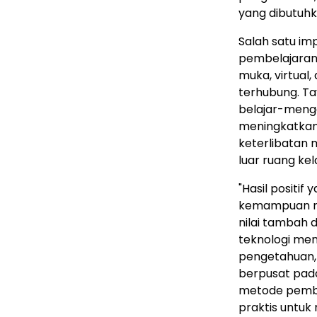
yang dibutuhk
Salah satu im
pembelajaran 
muka, virtual
terhubung. T
belajar-menga
meningkatkan
keterlibatan 
luar ruang kel
"Hasil positif
kemampuan me
nilai tambah 
teknologi me
pengetahuan,
berpusat pad
metode pembe
praktis untuk