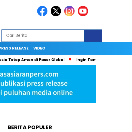
PRESS RELEASE
VIDEO
ap Aman di Pasar Global
Ingin Tampil Seperti Seleb di Media
BERITA POPULER