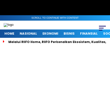
SCROLL TO CONTINUE WITH CONTENT
HOME
NASIONAL
EKONOMI
BISNIS
FINANSIAL
SOC
Melalui RIIFO Home, RIIFO Perkenalkan Ekosistem, Kualitas, d