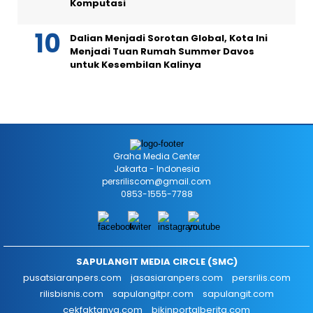
Komputasi
Dalian Menjadi Sorotan Global, Kota Ini
Menjadi Tuan Rumah Summer Davos
untuk Kesembilan Kalinya
Graha Media Center
Jakarta - Indonesia
persriliscom@gmail.com
0853-1555-7788
SAPULANGIT MEDIA CIRCLE (SMC)
pusatsiaranpers.com
jasasiaranpers.com
persrilis.com
rilisbisnis.com
sapulangitpr.com
sapulangit.com
cekfaktanya.com
bikinportalberita.com