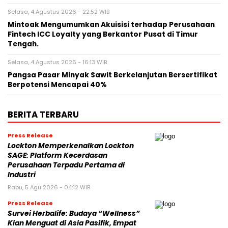
Selasa, 4 Agustus 2026 - 22:52 WIB
Mintoak Mengumumkan Akuisisi terhadap Perusahaan
Fintech ICC Loyalty yang Berkantor Pusat di Timur
Tengah.
Selasa, 4 Agustus 2026 - 16:13 WIB
Pangsa Pasar Minyak Sawit Berkelanjutan Bersertifikat
Berpotensi Mencapai 40%
BERITA TERBARU
Press Release
Lockton Memperkenalkan Lockton
SAGE: Platform Kecerdasan
Perusahaan Terpadu Pertama di
Industri
Rabu, 5 Agu 2026 - 04:12 WIB
Press Release
Survei Herbalife: Budaya “Wellness”
Kian Menguat di Asia Pasifik, Empat