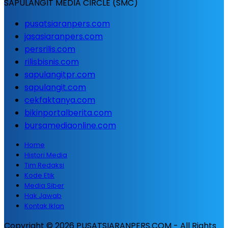
SAPULANGIT MEDIA CIRCLE (SMC)
pusatsiaranpers.com
jasasiaranpers.com
persrilis.com
rilisbisnis.com
sapulangitpr.com
sapulangit.com
cekfaktanya.com
bikinportalberita.com
bursamediaonline.com
Home
Histori Media
Tim Redaksi
Kode Etik
Media Siber
Hak Jawab
Kontak Iklan
Copyright © 2026 PUSATSIARANPERS.COM - All Rights