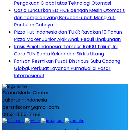
Pengakuan Global atas Teknologi Otomasi
Casio Luncurkan EDIFICE dengan Mesin Otomatis
dan Tampilan yang Berubah-ubah Mengikuti
Pantulan Cahaya
Pizza Hut Indonesia dan TUKR Rayakan 10 Tahun
Pizza Maker Junior Ajak Anak Peduli Lingkungan
Krisis Pinjol Indonesia: Tembus Rp100 Triliun, Ini
Cara FLIN Bantu Keluar dari Siklus Utang
Farizon Resmikan Pusat Distribusi Suku Cadang
Global, Perkuat Layanan Purnajual di Pasar
Internasional
Graha Media Center
Jakarta - Indonesia
persriliscom@gmail.com
0853-1555-7788