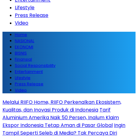
Lifestyle
Press Release
Video
Home
NASIONAL
EKONOMI
BISNIS
Finansial
Social Responsibility
Entertainment
Lifestyle
Press Release
Video
Melalui RIIFO Home, RIIFO Perkenalkan Ekosistem,
Kualitas, dan Inovasi Produk di Indonesia
Tarif
Aluminium Amerika Naik 50 Persen, Inalum Klaim
Ekspor Indonesia Tetap Aman di Pasar Global
Ingin
Tampil Seperti Seleb di Media? Tak Percaya Diri