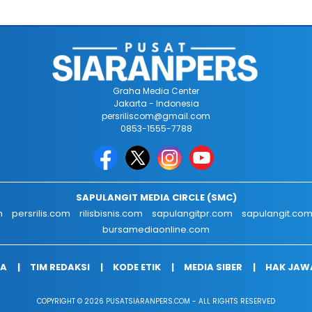
Graha Media Center
Jakarta - Indonesia
persriliscom@gmail.com
0853-1555-7788
SAPULANGIT MEDIA CIRCLE (SMC)
m
persrilis.com
rilisbisnis.com
sapulangitpr.com
sapulangit.co
bursamediaonline.com
IA
TIM REDAKSI
KODE ETIK
MEDIA SIBER
HAK JAW
COPYRIGHT © 2026 PUSATSIARANPERS.COM - ALL RIGHTS RESERVED