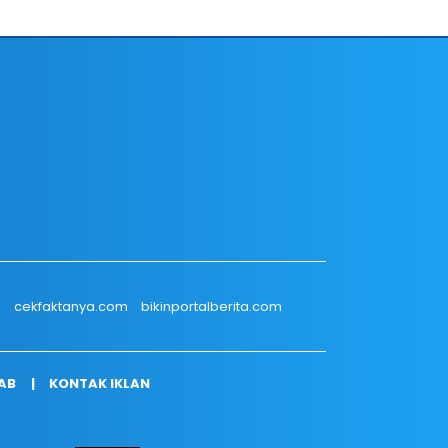
m
cekfaktanya.com
bikinportalberita.com
AB
KONTAK IKLAN