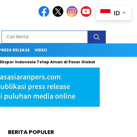
ID
PRESS RELEASE
VIDEO
por Indonesia Tetap Aman di Pasar Global
Ingin Tampil Seper
BERITA POPULER