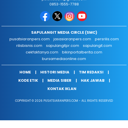
0853-1555-7788
SAPULANGIT MEDIA CIRCLE (SMC)
pusatsiaranpers.com
jasasiaranpers.com
persrilis.com
rilisbisnis.com
sapulangitpr.com
sapulangit.com
cekfaktanya.com
bikinportalberita.com
bursamediaonline.com
HOME
HISTORI MEDIA
TIM REDAKSI
KODE ETIK
MEDIA SIBER
HAK JAWAB
KONTAK IKLAN
COPYRIGHT © 2026 PUSATSIARANPERS.COM - ALL RIGHTS RESERVED