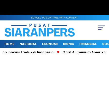
SCROLL TO CONTINUE WITH CONTENT
HOME
NASIONAL
EKONOMI
BISNIS
FINANSIAL
SOC
 Inovasi Produk di Indonesia
Tarif Aluminium Amerika Naik 5