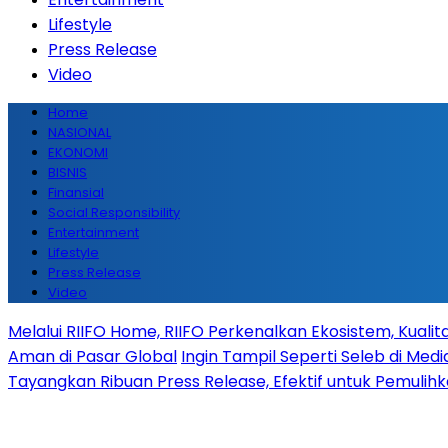
Lifestyle
Press Release
Video
Home
NASIONAL
EKONOMI
BISNIS
Finansial
Social Responsibility
Entertainment
Lifestyle
Press Release
Video
Melalui RIIFO Home, RIIFO Perkenalkan Ekosistem, Kualita
Aman di Pasar Global
Ingin Tampil Seperti Seleb di Medi
Tayangkan Ribuan Press Release, Efektif untuk Pemulih