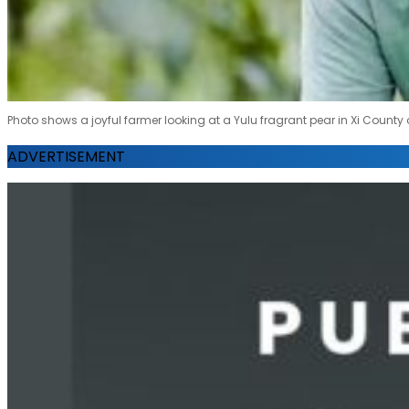
Photo shows a joyful farmer looking at a Yulu fragrant pear in Xi County 
ADVERTISEMENT