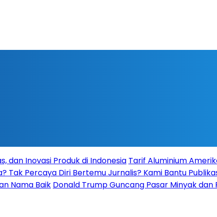
s, dan Inovasi Produk di Indonesia
Tarif Aluminium Amerik
a? Tak Percaya Diri Bertemu Jurnalis? Kami Bantu Publikas
kan Nama Baik
Donald Trump Guncang Pasar Minyak dan Pe