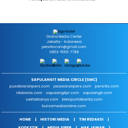
Graha Media Center
Jakarta - Indonesia
persriliscom@gmail.com
0853-1555-7788
SAPULANGIT MEDIA CIRCLE (SMC)
pusatsiaranpers.com
jasasiaranpers.com
persrilis.com
rilisbisnis.com
sapulangitpr.com
sapulangit.com
cekfaktanya.com
bikinportalberita.com
bursamediaonline.com
HOME
HISTORI MEDIA
TIM REDAKSI
KODE ETIK
MEDIA SIBER
HAK JAWAB