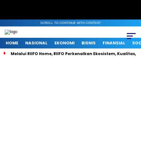
SCROLL TO CONTINUE WITH CONTENT
HOME
NASIONAL
EKONOMI
BISNIS
FINANSIAL
SOC
Melalui RIIFO Home, RIIFO Perkenalkan Ekosistem, Kualitas, d