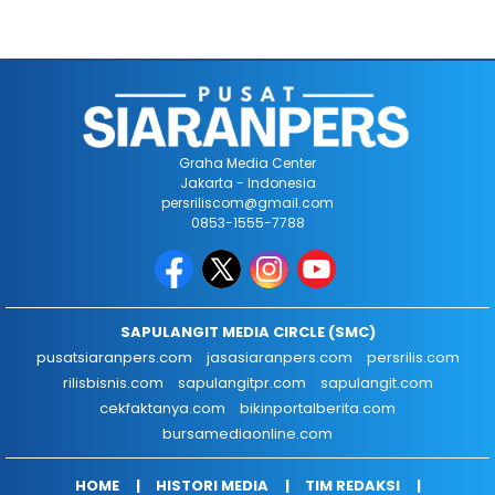
Graha Media Center
Jakarta - Indonesia
persriliscom@gmail.com
0853-1555-7788
SAPULANGIT MEDIA CIRCLE (SMC)
pusatsiaranpers.com
jasasiaranpers.com
persrilis.com
rilisbisnis.com
sapulangitpr.com
sapulangit.com
cekfaktanya.com
bikinportalberita.com
bursamediaonline.com
HOME
HISTORI MEDIA
TIM REDAKSI