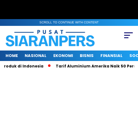
SCROLL TO CONTINUE WITH CONTENT
HOME
NASIONAL
EKONOMI
BISNIS
FINANSIAL
SOC
uk di Indonesia
Tarif Aluminium Amerika Naik 50 Persen, Ina