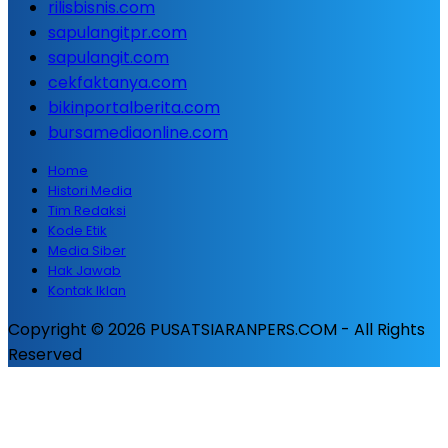
rilisbisnis.com
sapulangitpr.com
sapulangit.com
cekfaktanya.com
bikinportalberita.com
bursamediaonline.com
Home
Histori Media
Tim Redaksi
Kode Etik
Media Siber
Hak Jawab
Kontak Iklan
Copyright © 2026 PUSATSIARANPERS.COM - All Rights
Reserved