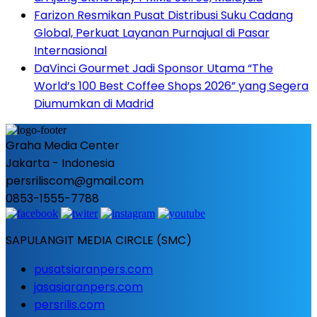
Farizon Resmikan Pusat Distribusi Suku Cadang
Global, Perkuat Layanan Purnajual di Pasar
Internasional
DaVinci Gourmet Jadi Sponsor Utama “The
World’s 100 Best Coffee Shops 2026” yang Segera
Diumumkan di Madrid
Graha Media Center
Jakarta - Indonesia
persriliscom@gmail.com
0853-1555-7788
SAPULANGIT MEDIA CIRCLE (SMC)
pusatsiaranpers.com
jasasiaranpers.com
persrilis.com