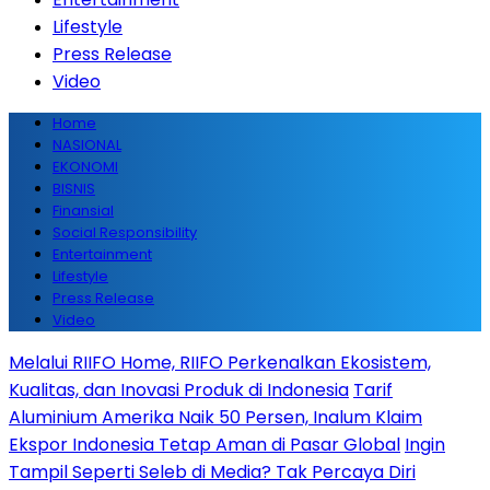
Lifestyle
Press Release
Video
Home
NASIONAL
EKONOMI
BISNIS
Finansial
Social Responsibility
Entertainment
Lifestyle
Press Release
Video
Melalui RIIFO Home, RIIFO Perkenalkan Ekosistem,
Kualitas, dan Inovasi Produk di Indonesia
Tarif
Aluminium Amerika Naik 50 Persen, Inalum Klaim
Ekspor Indonesia Tetap Aman di Pasar Global
Ingin
Tampil Seperti Seleb di Media? Tak Percaya Diri