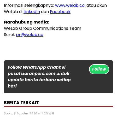
Informasi selengkapnya:
www.welab.co
, atau akun
WeLab di
LinkedIn
dan
Facebook
.
Narahubung media:
WeLab Group Communications Team
Surel:
pr@welab.co
Follow WhatsApp Channel
Follow
pusatsiaranpers.com untuk
update berita terbaru setiap
hari
BERITA TERKAIT
Sabtu, 8 Agustus 2026 - 14:26 WIB