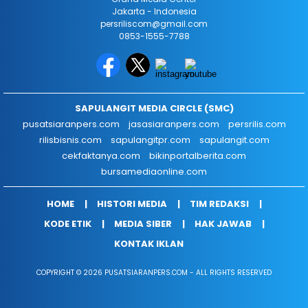
Jakarta - Indonesia
persriliscom@gmail.com
0853-1555-7788
SAPULANGIT MEDIA CIRCLE (SMC)
pusatsiaranpers.com
jasasiaranpers.com
persrilis.com
rilisbisnis.com
sapulangitpr.com
sapulangit.com
cekfaktanya.com
bikinportalberita.com
bursamediaonline.com
HOME
HISTORI MEDIA
TIM REDAKSI
KODE ETIK
MEDIA SIBER
HAK JAWAB
KONTAK IKLAN
COPYRIGHT © 2026 PUSATSIARANPERS.COM - ALL RIGHTS RESERVED