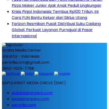
Pizza Maker Junior Ajak Anak Peduli Lingkungan
Krisis Pinjol Indonesia: Tembus Rp100 Triliun, Ini
Cara FLIN Bantu Keluar dari Siklus Utang
Farizon Resmikan Pusat Distribusi Suku Cadang
Global, Perkuat Layanan Purnajual di Pasar
Internasional
Graha Media Center
Jakarta - Indonesia
persriliscom@gmail.com
0853-1555-7788
SAPULANGIT MEDIA CIRCLE (SMC)
pusatsiaranpers.com
jasasiaranpers.com
persrilis.com