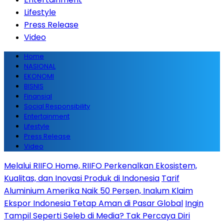
Lifestyle
Press Release
Video
Home
NASIONAL
EKONOMI
BISNIS
Finansial
Social Responsibility
Entertainment
Lifestyle
Press Release
Video
Melalui RIIFO Home, RIIFO Perkenalkan Ekosistem,
Kualitas, dan Inovasi Produk di Indonesia
Tarif
Aluminium Amerika Naik 50 Persen, Inalum Klaim
Ekspor Indonesia Tetap Aman di Pasar Global
Ingin
Tampil Seperti Seleb di Media? Tak Percaya Diri