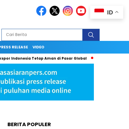
ID
PRESS RELEASE
VIDEO
or Indonesia Tetap Aman di Pasar Global
Ingin Tampil Sepert
BERITA POPULER