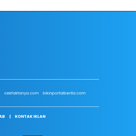
m
cekfaktanya.com
bikinportalberita.com
AB
KONTAK IKLAN