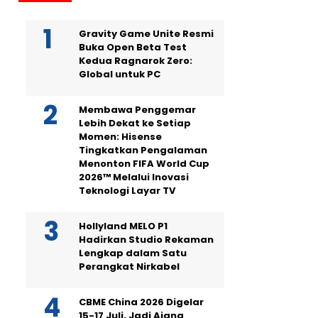
Gravity Game Unite Resmi
Buka Open Beta Test
Kedua Ragnarok Zero:
Global untuk PC
Membawa Penggemar
Lebih Dekat ke Setiap
Momen: Hisense
Tingkatkan Pengalaman
Menonton FIFA World Cup
2026™ Melalui Inovasi
Teknologi Layar TV
Hollyland MELO P1
Hadirkan Studio Rekaman
Lengkap dalam Satu
Perangkat Nirkabel
CBME China 2026 Digelar
15-17 Juli, Jadi Ajang