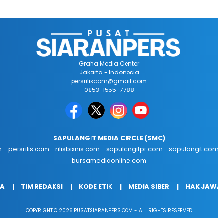
Graha Media Center
Jakarta - Indonesia
persriliscom@gmail.com
0853-1555-7788
SAPULANGIT MEDIA CIRCLE (SMC)
m
persrilis.com
rilisbisnis.com
sapulangitpr.com
sapulangit.co
bursamediaonline.com
IA
TIM REDAKSI
KODE ETIK
MEDIA SIBER
HAK JAW
COPYRIGHT © 2026 PUSATSIARANPERS.COM - ALL RIGHTS RESERVED