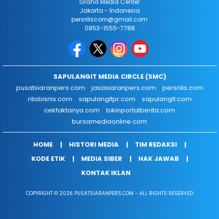
Graha Media Center
Jakarta - Indonesia
persriliscom@gmail.com
0853-1555-7788
SAPULANGIT MEDIA CIRCLE (SMC)
pusatsiaranpers.com
jasasiaranpers.com
persrilis.com
rilisbisnis.com
sapulangitpr.com
sapulangit.com
cekfaktanya.com
bikinportalberita.com
bursamediaonline.com
HOME
HISTORI MEDIA
TIM REDAKSI
KODE ETIK
MEDIA SIBER
HAK JAWAB
KONTAK IKLAN
COPYRIGHT © 2026 PUSATSIARANPERS.COM - ALL RIGHTS RESERVED