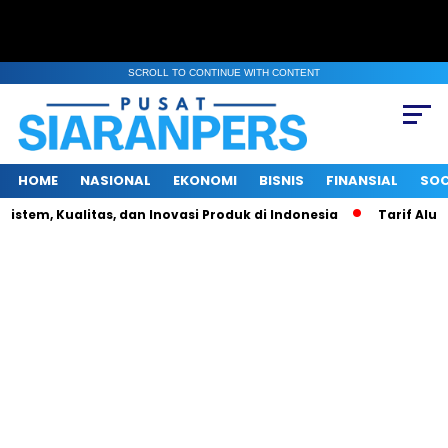
SCROLL TO CONTINUE WITH CONTENT
HOME
NASIONAL
EKONOMI
BISNIS
FINANSIAL
SOC
istem, Kualitas, dan Inovasi Produk di Indonesia
Tarif Alumi