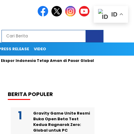
ID
PRESS RELEASE
VIDEO
por Indonesia Tetap Aman di Pasar Global
Ingin Tampil Sepe
BERITA POPULER
Gravity Game Unite Resmi
Buka Open Beta Test
Kedua Ragnarok Zero:
Global untuk PC