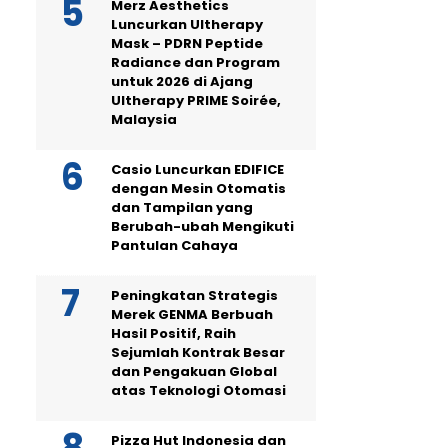
Merz Aesthetics
Luncurkan Ultherapy
Mask – PDRN Peptide
Radiance dan Program
untuk 2026 di Ajang
Ultherapy PRIME Soirée,
Malaysia
Casio Luncurkan EDIFICE
dengan Mesin Otomatis
dan Tampilan yang
Berubah-ubah Mengikuti
Pantulan Cahaya
Peningkatan Strategis
Merek GENMA Berbuah
Hasil Positif, Raih
Sejumlah Kontrak Besar
dan Pengakuan Global
atas Teknologi Otomasi
Pizza Hut Indonesia dan