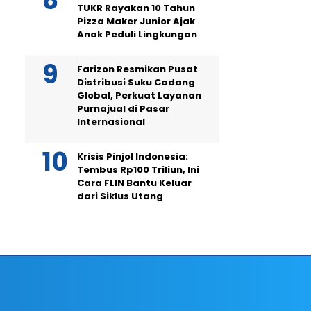
TUKR Rayakan 10 Tahun
Pizza Maker Junior Ajak
Anak Peduli Lingkungan
Farizon Resmikan Pusat
Distribusi Suku Cadang
Global, Perkuat Layanan
Purnajual di Pasar
Internasional
Krisis Pinjol Indonesia:
Tembus Rp100 Triliun, Ini
Cara FLIN Bantu Keluar
dari Siklus Utang