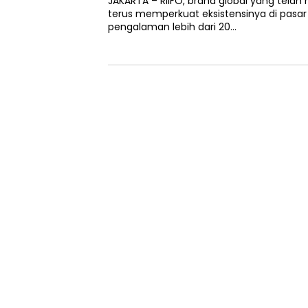
JAKARTA – RIIFO, brand global yang telah ha
terus memperkuat eksistensinya di pasar
pengalaman lebih dari 20…