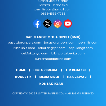
Graha Media Center
Jakarta - Indonesia
persriliscom@gmail.com
0853-1555-7788
SAPULANGIT MEDIA CIRCLE (SMC)
pusatsiaranpers.com
jasasiaranpers.com
persrilis.com
rilisbisnis.com
sapulangitpr.com
sapulangit.com
cekfaktanya.com
bikinportalberita.com
bursamediaonline.com
HOME
HISTORI MEDIA
TIM REDAKSI
KODE ETIK
MEDIA SIBER
HAK JAWAB
KONTAK IKLAN
COPYRIGHT © 2026 PUSATSIARANPERS.COM - ALL RIGHTS RESERVED