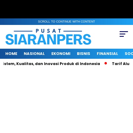
SCROLL TO CONTINUE WITH CONTENT
HOME
NASIONAL
EKONOMI
BISNIS
FINANSIAL
SOC
stem, Kualitas, dan Inovasi Produk di Indonesia
Tarif Alumi