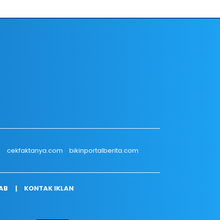
m
cekfaktanya.com
bikinportalberita.com
AB
KONTAK IKLAN