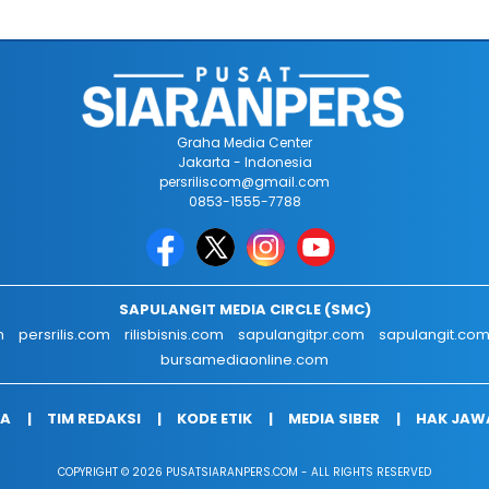
Graha Media Center
Jakarta - Indonesia
persriliscom@gmail.com
0853-1555-7788
SAPULANGIT MEDIA CIRCLE (SMC)
m
persrilis.com
rilisbisnis.com
sapulangitpr.com
sapulangit.co
bursamediaonline.com
IA
TIM REDAKSI
KODE ETIK
MEDIA SIBER
HAK JAW
COPYRIGHT © 2026 PUSATSIARANPERS.COM - ALL RIGHTS RESERVED