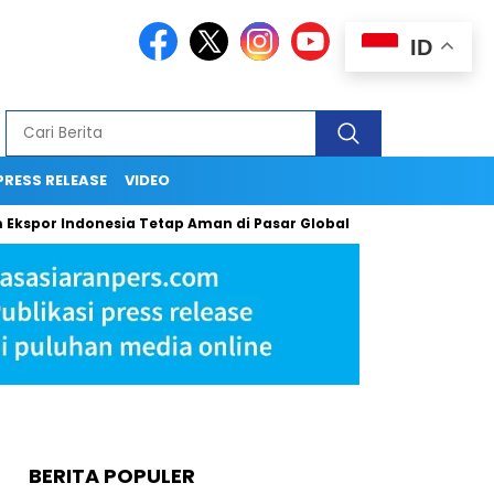
ID
PRESS RELEASE
VIDEO
por Indonesia Tetap Aman di Pasar Global
Ingin Tampil Sepe
BERITA POPULER