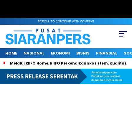
SCROLL TO CONTINUE WITH CONTENT
HOME
NASIONAL
EKONOMI
BISNIS
FINANSIAL
SOC
Melalui RIIFO Home, RIIFO Perkenalkan Ekosistem, Kualitas, d