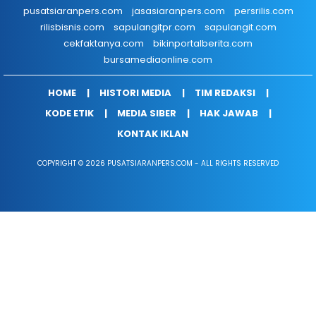
pusatsiaranpers.com
jasasiaranpers.com
persrilis.com
rilisbisnis.com
sapulangitpr.com
sapulangit.com
cekfaktanya.com
bikinportalberita.com
bursamediaonline.com
HOME
HISTORI MEDIA
TIM REDAKSI
KODE ETIK
MEDIA SIBER
HAK JAWAB
KONTAK IKLAN
COPYRIGHT © 2026 PUSATSIARANPERS.COM - ALL RIGHTS RESERVED