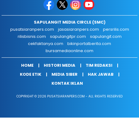
SAPULANGIT MEDIA CIRCLE (SMC)
pusatsiaranpers.com
jasasiaranpers.com
persrilis.com
rilisbisnis.com
sapulangitpr.com
sapulangit.com
cekfaktanya.com
bikinportalberita.com
bursamediaonline.com
HOME
HISTORI MEDIA
TIM REDAKSI
KODE ETIK
MEDIA SIBER
HAK JAWAB
KONTAK IKLAN
COPYRIGHT © 2026 PUSATSIARANPERS.COM - ALL RIGHTS RESERVED