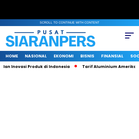
SCROLL TO CONTINUE WITH CONTENT
HOME
NASIONAL
EKONOMI
BISNIS
FINANSIAL
SOC
n Inovasi Produk di Indonesia
Tarif Aluminium Amerika Naik 