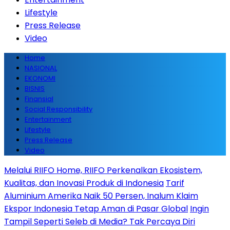
Lifestyle
Press Release
Video
Home
NASIONAL
EKONOMI
BISNIS
Finansial
Social Responsibility
Entertainment
Lifestyle
Press Release
Video
Melalui RIIFO Home, RIIFO Perkenalkan Ekosistem,
Kualitas, dan Inovasi Produk di Indonesia
Tarif
Aluminium Amerika Naik 50 Persen, Inalum Klaim
Ekspor Indonesia Tetap Aman di Pasar Global
Ingin
Tampil Seperti Seleb di Media? Tak Percaya Diri