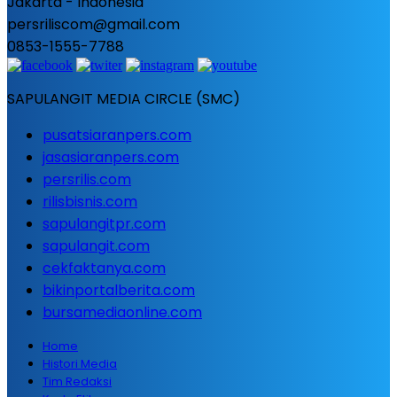
Jakarta - Indonesia
persriliscom@gmail.com
0853-1555-7788
SAPULANGIT MEDIA CIRCLE (SMC)
pusatsiaranpers.com
jasasiaranpers.com
persrilis.com
rilisbisnis.com
sapulangitpr.com
sapulangit.com
cekfaktanya.com
bikinportalberita.com
bursamediaonline.com
Home
Histori Media
Tim Redaksi