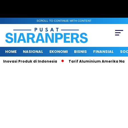
SCROLL TO CONTINUE WITH CONTENT
HOME
NASIONAL
EKONOMI
BISNIS
FINANSIAL
SOC
si Produk di Indonesia
Tarif Aluminium Amerika Naik 50 Pers