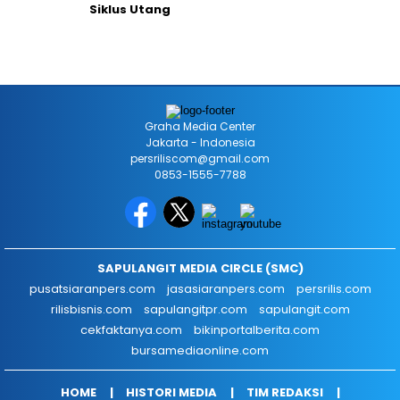
Siklus Utang
Graha Media Center
Jakarta - Indonesia
persriliscom@gmail.com
0853-1555-7788
SAPULANGIT MEDIA CIRCLE (SMC)
pusatsiaranpers.com
jasasiaranpers.com
persrilis.com
rilisbisnis.com
sapulangitpr.com
sapulangit.com
cekfaktanya.com
bikinportalberita.com
bursamediaonline.com
HOME
HISTORI MEDIA
TIM REDAKSI