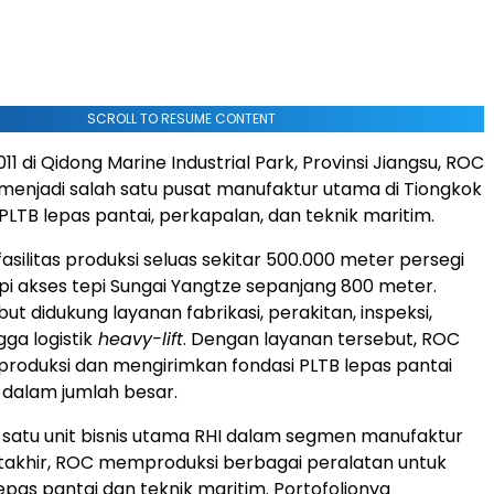
SCROLL TO RESUME CONTENT
2011 di Qidong Marine Industrial Park, Provinsi Jiangsu, ROC
enjadi salah satu pusat manufaktur utama di Tiongkok
 PLTB lepas pantai, perkapalan, dan teknik maritim.
asilitas produksi seluas sekitar 500.000 meter persegi
pi akses tepi Sungai Yangtze sepanjang 800 meter.
ebut didukung layanan fabrikasi, perakitan, inspeksi,
gga logistik
heavy-lift
. Dengan layanan tersebut, ROC
duksi dan mengirimkan fondasi PLTB lepas pantai
n dalam jumlah besar.
 satu unit bisnis utama RHI dalam segmen manufaktur
takhir, ROC memproduksi berbagai peralatan untuk
lepas pantai dan teknik maritim. Portofolionya