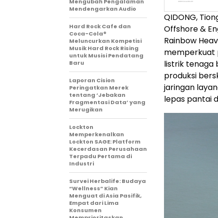
Mengubah Pengalaman
Mendengarkan Audio
QIDONG, Tiong
Hard Rock Cafe dan
Offshore & En
Coca-Cola®
Rainbow Heavy 
Meluncurkan Kompetisi
Musik Hard Rock Rising
memperkuat p
untuk Musisi Pendatang
listrik tenag
Baru
produksi bersk
Laporan Cision
jaringan laya
Peringatkan Merek
tentang ‘Jebakan
lepas pantai d
Fragmentasi Data’ yang
Merugikan
Lockton
Memperkenalkan
Lockton SAGE: Platform
Kecerdasan Perusahaan
Terpadu Pertama di
Industri
Survei Herbalife: Budaya
“Wellness” Kian
Menguat di Asia Pasifik,
Empat dari Lima
Konsumen
Memprioritaskan