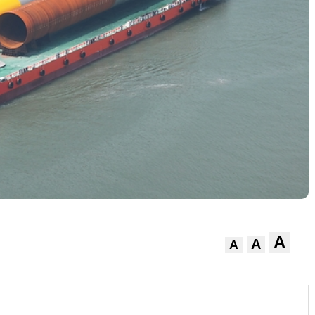
A
A
A