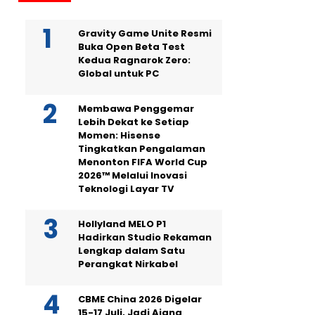
Gravity Game Unite Resmi
Buka Open Beta Test
Kedua Ragnarok Zero:
Global untuk PC
Membawa Penggemar
Lebih Dekat ke Setiap
Momen: Hisense
Tingkatkan Pengalaman
Menonton FIFA World Cup
2026™ Melalui Inovasi
Teknologi Layar TV
Hollyland MELO P1
Hadirkan Studio Rekaman
Lengkap dalam Satu
Perangkat Nirkabel
CBME China 2026 Digelar
15-17 Juli, Jadi Ajang