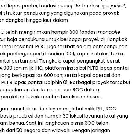
l lepas pantai, fondasi
monopile
, fondasi tipe
jacket
,
i struktur pendukung yang digunakan pada proyek
ran dangkal hingga laut dalam.
ROC telah mengirimkan hampir 800 fondasi
monopile
tur baja pendukung untuk berbagai proyek di Tiongkok
internasional. ROC juga terlibat dalam pembangunan
k penting, seperti Huadian 1001, kapal instalasi turbin
antai pertama di Tiongkok; kapal pengangkut berat
.000 ton milik IHC; platform instalasi PLTB lepas pantai
ang berkapasitas 600 ton; serta kapal operasi dan
PLTB lepas pantai Dolphin 01. Berbagai proyek tersebut
pengalaman dan kemampuan ROC dalam
eralatan teknik maritim berukuran besar.
ngan manufaktur dan layanan global milik RHI, ROC
basis produksi dan hampir 30 lokasi layanan lokal yang
am benua. Saat ini, jangkauan bisnis ROC telah
h dari 50 negara dan wilayah. Dengan jaringan