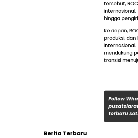
tersebut, RO
internasional
hingga pengir
Ke depan, ROC
produksi, da
internasional
mendukung pe
transisi menuj
Follow Wh
pusatsiara
terbaru set
Berita Terbaru