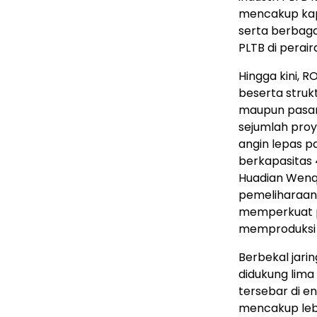
mencakup kapa
serta berbaga
PLTB di perai
Hingga kini, 
beserta struk
maupun pasar 
sejumlah proye
angin lepas p
berkapasitas 4
Huadian Wenqi
pemeliharaan 
memperkuat 
memproduksi p
Berbekal jari
didukung lima 
tersebar di en
mencakup lebi