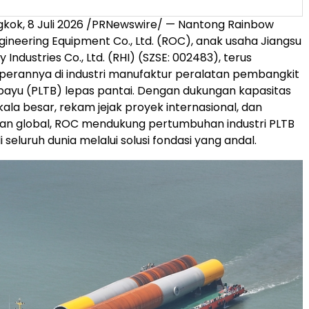
kok, 8 Juli 2026 /PRNewswire/ — Nantong Rainbow
gineering Equipment Co., Ltd. (ROC), anak usaha Jiangsu
Industries Co., Ltd. (RHI) (SZSE: 002483), terus
erannya di industri manufaktur peralatan pembangkit
a bayu (PLTB) lepas pantai. Dengan dukungan kapasitas
ala besar, rekam jejak proyek internasional, dan
nan global, ROC mendukung pertumbuhan industri PLTB
i seluruh dunia melalui solusi fondasi yang andal.