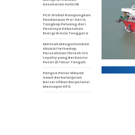
Kesehatan Holistik
PCG Global Rampungkan
Pendanaan Pra-Seri A,
Tangkap Peluang dari
Pesatnya Kebutuhan
Energi di Asia Tenggara
Mintoak Mengumumkan
Akuisisi terhadap
Perusahaan Fintech ICC
Loyalty yang Berkantor
Pusat di Timur Tengah.
Pangsa Pasar Minyak
Sawit Berkelanjutan
Bersertifikat Berpotensi
Mencapai 40%