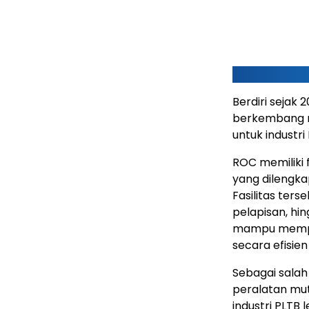
Berdiri sejak 
berkembang m
untuk industri
ROC memiliki f
yang dilengka
Fasilitas ters
pelapisan, hin
mampu mempro
secara efisie
Sebagai salah
peralatan mu
industri PLTB 