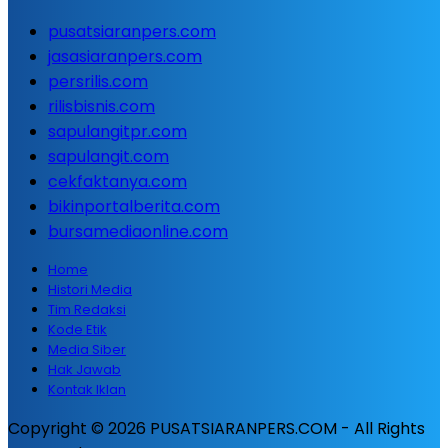
pusatsiaranpers.com
jasasiaranpers.com
persrilis.com
rilisbisnis.com
sapulangitpr.com
sapulangit.com
cekfaktanya.com
bikinportalberita.com
bursamediaonline.com
Home
Histori Media
Tim Redaksi
Kode Etik
Media Siber
Hak Jawab
Kontak Iklan
Copyright © 2026 PUSATSIARANPERS.COM - All Rights