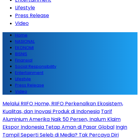
Lifestyle
Press Release
Video
Home
NASIONAL
EKONOMI
BISNIS
Finansial
Social Responsibility
Entertainment
Lifestyle
Press Release
Video
Melalui RIIFO Home, RIIFO Perkenalkan Ekosistem,
Kualitas, dan Inovasi Produk di Indonesia
Tarif
Aluminium Amerika Naik 50 Persen, Inalum Klaim
Ekspor Indonesia Tetap Aman di Pasar Global
Ingin
Tampil Seperti Seleb di Media? Tak Percaya Diri