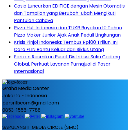
Casio Luncurkan EDIFICE dengan Mesin Otomatis
dan Tampilan yang Berubah-ubah Mengikuti
Pantulan Cahaya
Pizza Hut Indonesia dan TUKR Rayakan 10 Tahun
Pizza Maker Junior Ajak Anak Peduli Lingkungan
Krisis Pinjol Indonesia: Tembus Rp100 Triliun, Ini
Cara FLIN Bantu Keluar dari Siklus Utang
Farizon Resmikan Pusat Distribusi Suku Cadang
Global, Perkuat Layanan Purnajual di Pasar
Internasional
Graha Media Center
Jakarta - Indonesia
persriliscom@gmail.com
0853-1555-7788
SAPULANGIT MEDIA CIRCLE (SMC)