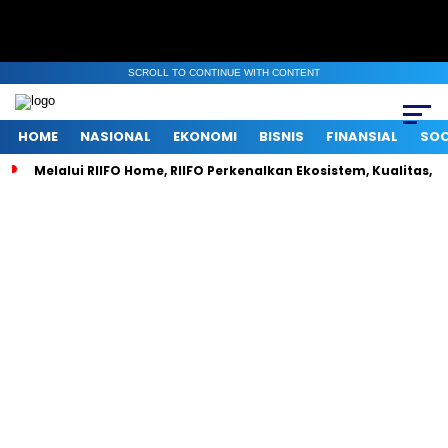
SCROLL TO CONTINUE WITH CONTENT
HOME
NASIONAL
EKONOMI
BISNIS
FINANSIAL
SOC
Melalui RIIFO Home, RIIFO Perkenalkan Ekosistem, Kualitas, d