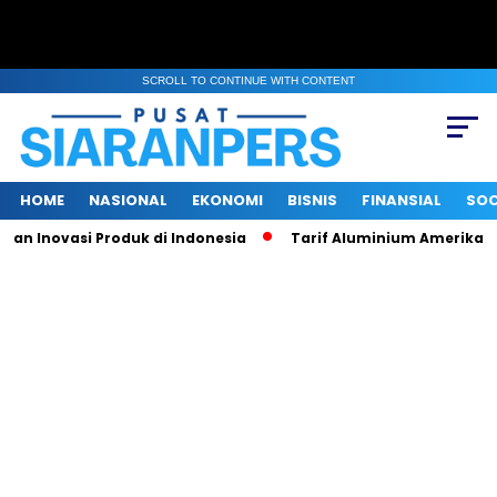
SCROLL TO CONTINUE WITH CONTENT
HOME
NASIONAL
EKONOMI
BISNIS
FINANSIAL
SOC
 Inovasi Produk di Indonesia
Tarif Aluminium Amerika Naik 5