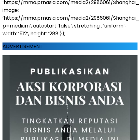
‘https://mma.prnasia.com/media2/2986061/Shanghai_E
image:
‘https://mma.prnasia.com/media2/2986061/Shanghai_
p=medium’, autostart:’false’, stretching : ‘uniform’,
width: ‘512’, height: ‘288’});
ADVERTISEMENT