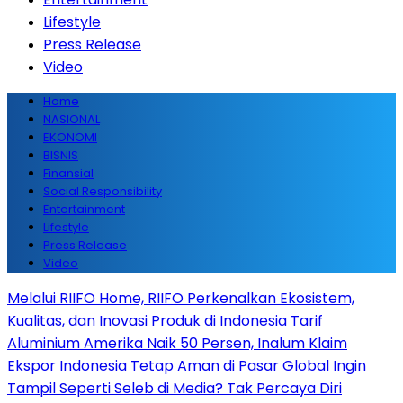
Lifestyle
Press Release
Video
Home
NASIONAL
EKONOMI
BISNIS
Finansial
Social Responsibility
Entertainment
Lifestyle
Press Release
Video
Melalui RIIFO Home, RIIFO Perkenalkan Ekosistem,
Kualitas, dan Inovasi Produk di Indonesia
Tarif
Aluminium Amerika Naik 50 Persen, Inalum Klaim
Ekspor Indonesia Tetap Aman di Pasar Global
Ingin
Tampil Seperti Seleb di Media? Tak Percaya Diri