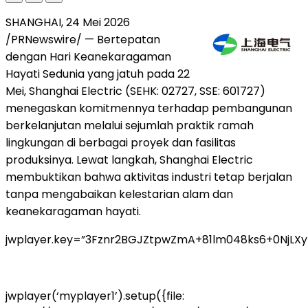
SHANGHAI, 24 Mei 2026
/PRNewswire/ — Bertepatan
dengan Hari Keanekaragaman
Hayati Sedunia yang jatuh pada 22
Mei, Shanghai Electric (SEHK: 02727, SSE: 601727)
menegaskan komitmennya terhadap pembangunan
berkelanjutan melalui sejumlah praktik ramah
lingkungan di berbagai proyek dan fasilitas
produksinya. Lewat langkah, Shanghai Electric
membuktikan bahwa aktivitas industri tetap berjalan
tanpa mengabaikan kelestarian alam dan
keanekaragaman hayati.
jwplayer.key=”3Fznr2BGJZtpwZmA+81lm048ks6+0NjLX
jwplayer(‘myplayer1’).setup({file: