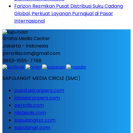
Farizon Resmikan Pusat Distribusi Suku Cadang
Global, Perkuat Layanan Purnajual di Pasar
Internasional
Graha Media Center
Jakarta - Indonesia
persriliscom@gmail.com
0853-1555-7788
SAPULANGIT MEDIA CIRCLE (SMC)
pusatsiaranpers.com
jasasiaranpers.com
persrilis.com
rilisbisnis.com
sapulangitpr.com
sapulangit.com