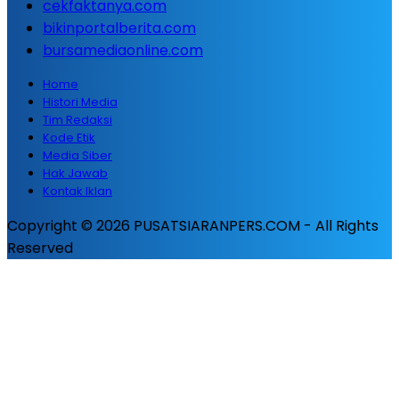
cekfaktanya.com
bikinportalberita.com
bursamediaonline.com
Home
Histori Media
Tim Redaksi
Kode Etik
Media Siber
Hak Jawab
Kontak Iklan
Copyright © 2026 PUSATSIARANPERS.COM - All Rights
Reserved