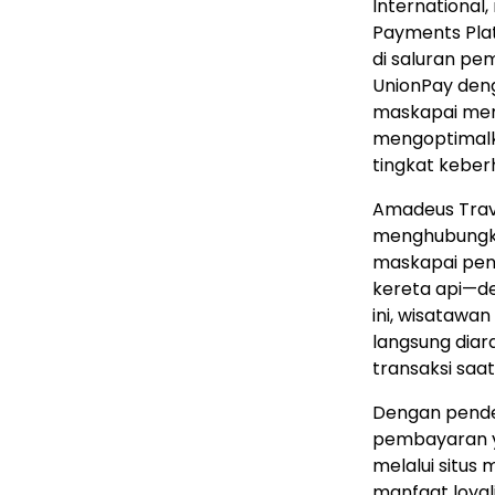
Internationa
Payments Pla
di saluran pe
UnionPay den
maskapai mem
mengoptimalk
tingkat keberh
Amadeus Trave
menghubungka
maskapai pen
kereta api—de
ini, wisatawa
langsung diar
transaksi sa
Dengan pende
pembayaran y
melalui situ
manfaat loyal