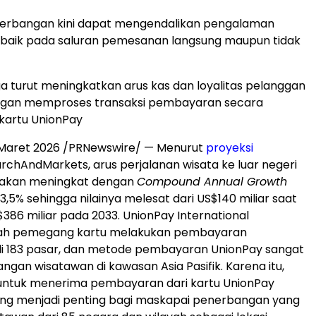
erbangan kini dapat mengendalikan pengalaman
baik pada saluran pemesanan langsung maupun tidak
uga turut meningkatkan arus kas dan loyalitas pelanggan
gan memproses transaksi pembayaran secara
 kartu UnionPay
 Maret 2026 /PRNewswire/ — Menurut
proyeksi
chAndMarkets, arus perjalanan wisata ke luar negeri
k akan meningkat dengan
Compound Annual Growth
,5% sehingga nilainya melesat dari US$140 miliar saat
$386 miliar pada 2033. UnionPay International
 pemegang kartu melakukan pembayaran
di 183 pasar, dan metode pembayaran UnionPay sangat
angan wisatawan di kawasan Asia Pasifik. Karena itu,
tuk menerima pembayaran dari kartu UnionPay
ung menjadi penting bagi maskapai penerbangan yang