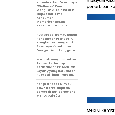
melayani wisa
Survei Herbalife: Budaya
penerbitan ka
“Wellness” Kian
Menguat di Asia Pasifik,
Empat dari Lima
Konsumen
Memprioritaskan
Kesehatan Holistik
PCG Global Rampungkan
Pendanaan Pra-Seri A,
Tangkap Peluang dari
Pesatnya Kebutuhan
Energi di Asia Tenggara
Mintoak Mengumumkan
Akuisisi terhadap
Perusahaan Fintech ICC
Loyalty yang Berkantor
Pusat di Timur Tengah.
Pangsa Pasar Minyak
Sawit Berkelanjutan
Bersertifikat Berpotensi
Mencapai 40%
Melalui kemit