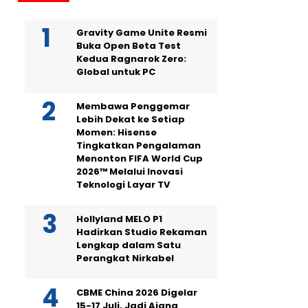
Gravity Game Unite Resmi
Buka Open Beta Test
Kedua Ragnarok Zero:
Global untuk PC
Membawa Penggemar
Lebih Dekat ke Setiap
Momen: Hisense
Tingkatkan Pengalaman
Menonton FIFA World Cup
2026™ Melalui Inovasi
Teknologi Layar TV
Hollyland MELO P1
Hadirkan Studio Rekaman
Lengkap dalam Satu
Perangkat Nirkabel
CBME China 2026 Digelar
15-17 Juli, Jadi Ajang