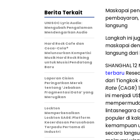
Maskapai pen
Berita Terkait
pembayaran, 
UNISOC Lyric Audio:
langsung
Mengubah Pengalaman
Mendengarkan Audio
Langkah ini j
Hard Rock Cafe dan
maskapai den
Coca-Cola®
langsung dari
Meluncurkan Kompetisi
Musik Hard Rock Rising
untuk Musisi Pendatang
SHANGHAI, 12
Baru
terbaru
Resear
Laporan Cision
dari Tiongko
Peringatkan Merek
Rate
(CAGR) 13
tentang ‘Jebakan
Fragmentasi Data’ yang
ini menjadi US
Merugikan
mempermudah
Lockton
lintasnegara 
Memperkenalkan
populer di kal
Lockton SAGE: Platform
Kecerdasan Perusahaan
kemampuan un
Terpadu Pertama di
Industri
secara langs