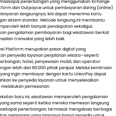
l, maskapai penerbangan yang menggunakan Xchange
tform dari Outpayce untuk pembayaran daring (
online
)
mbayaran langsungnya, kini dapat menerima kartu
gan sistem standar. Metode langsung ini membantu
peroleh lebih banyak pendapatan sekaligus
an pengalaman pembayaran bagi wisatawan berkat
asilan transaksi yang lebih baik.
l Platform merupakan pasar digital yang
n penyedia layanan perjalanan wisata—seperti
erbangan, hotel, penyewaan mobil, dan operator
ngan lebih dari 60.000 pihak penjual. Melalui kemitraan
n yang ingin membayar dengan kartu UnionPay dapat
ahkan ke penyedia layanan untuk menyelesaikan
at melakukan pemesanan.
katan baru ini, wisatawan memperoleh pengalaman
ang sama seperti ketika mereka memesan langsung
s maskapai penerbangan, termasuk mengakses berbagai
itas pelanggan yang biasanya hanya tersedia untuk