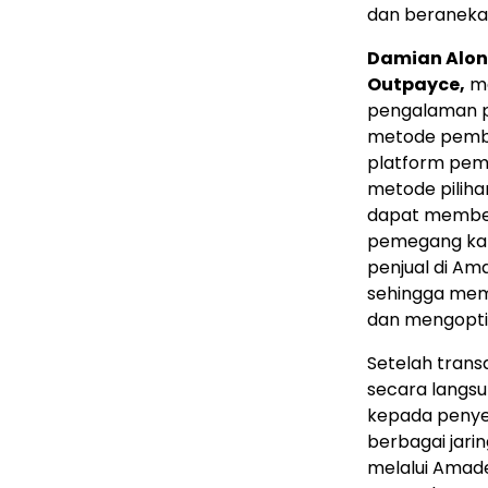
dan beraneka
Damian Alon
Outpayce,
me
pengalaman pe
metode pemba
platform pem
metode piliha
dapat membe
pemegang kar
penjual di Am
sehingga mem
dan mengopti
Setelah trans
secara langs
kepada penye
berbagai jar
melalui Amade