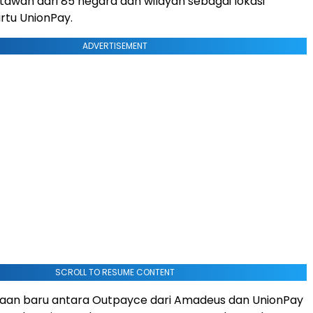
tawan dari 85 negara dan wilayah sebagai lokasi
rtu UnionPay.
ADVERTISEMENT
SCROLL TO RESUME CONTENT
raan baru antara Outpayce dari Amadeus dan UnionPay