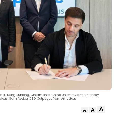
national; Dong Junfeng, Chairman of China UnionPay and UnionPay
 Amadeus; Sam Abdou, CEO, Outpayce from Amadeus
A
A
A