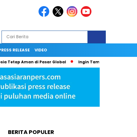
PRESS RELEASE
VIDEO
etap Aman di Pasar Global
Ingin Tampil Seperti Seleb di Medi
BERITA POPULER