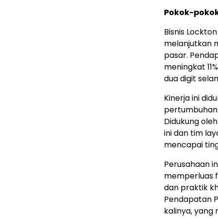
Pokok-pokok 
Bisnis Lockton
melanjutkan 
pasar. Pendap
meningkat 11%
dua digit sela
Kinerja ini di
pertumbuhan b
Didukung oleh
ini dan tim la
mencapai ting
Perusahaan in
memperluas fo
dan praktik kh
Pendapatan Pe
kalinya, yan