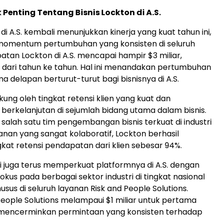
Penting Tentang Bisnis Lockton di A.S.
 di A.S. kembali menunjukkan kinerja yang kuat tahun ini,
momentum pertumbuhan yang konsisten di seluruh
atan Lockton di A.S. mencapai hampir $3 miliar,
 dari tahun ke tahun. Hal ini menandakan pertumbuhan
ma delapan berturut-turut bagi bisnisnya di A.S.
dukung oleh tingkat retensi klien yang kuat dan
erkelanjutan di sejumlah bidang utama dalam bisnis.
 salah satu tim pengembangan bisnis terkuat di industri
yanan yang sangat kolaboratif, Lockton berhasil
kat retensi pendapatan dari klien sebesar 94%.
i juga terus memperkuat platformnya di A.S. dengan
kus pada berbagai sektor industri di tingkat nasional
usus di seluruh layanan Risk and People Solutions.
ople Solutions melampaui $1 miliar untuk pertama
g mencerminkan permintaan yang konsisten terhadap