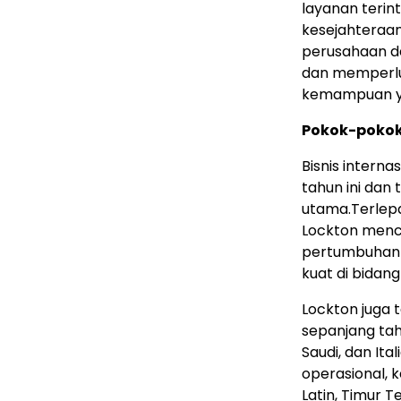
layanan terin
kesejahteraan,
perusahaan d
dan memperlua
kemampuan y
Pokok-pokok 
Bisnis intern
tahun ini da
utama.Terlepas
Lockton menc
pertumbuhan P
kuat di bidang
Lockton juga 
sepanjang ta
Saudi, dan Ita
operasional, 
Latin, Timur Te