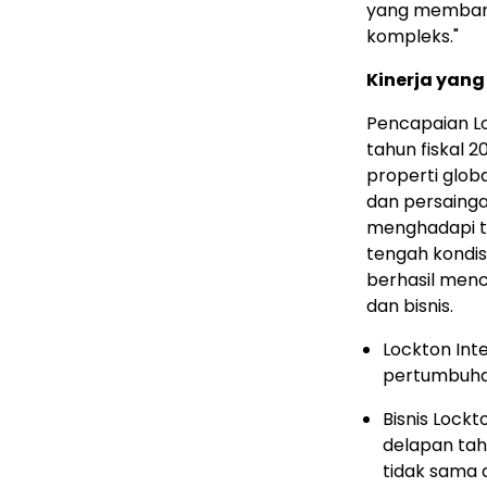
yang membantu
kompleks."
Kinerja yan
Pencapaian Lo
tahun fiskal 2
properti glo
dan persainga
menghadapi tr
tengah kondisi
berhasil men
dan bisnis.
Lockton Int
pertumbuhan
Bisnis Lock
delapan tah
tidak sama d