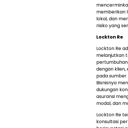
mencerminkan 
memberikan l
lokal, dan me
risiko yang se
Lockton Re
Lockton Re ada
melanjutkan 
pertumbuhan s
dengan klien, 
pada sumber 
Bisnisnya me
dukungan kons
asuransi men
modal, dan ma
Lockton Re 
konsultasi pe