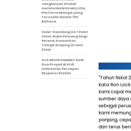
Jangkauan Global
melalui MANGA MILLION,
Platform Manga yang
Tersedia dalam 100
Bahasa
Haier Gandeng AO 1 Point
Slam, Buka Peluang bagi
Petenis Komunitas
Tampil di Ajang Grand
Slam
SUS ENVIRONMENT Raih
Dua Proyek WtE di
Indonesia, Percepat
Ekspansi Global
"Tahun fiskal
kata Ron Lockt
kami capai me
sumber daya m
sebagai perus
kami memungki
panjang, cepa
dan terus ber