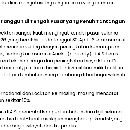
 klien mengatasi lingkungan risiko yang semakin
g Tangguh di Tengah Pasar yang Penuh Tantangan
ckton sangat kuat mengingat kondisi pasar selama
026 yang berakhir pada tanggal 30 April. Premi asuransi
bal menurun seiring dengan peningkatan kemampuan
n, sedangkan asuransi Aneka (casualty) di A.S. terus
en tekanan harga dan peningkatan biaya klaim. Di
 tersebut, platform bisnis terdiversifikasi milik Lockton
catat pertumbuhan yang seimbang di berbagai wilayah
ernational dan Lockton Re masing-masing mencatat
 sekitar 15%.
ton di A.S. mencatatkan pertumbuhan dua digit selama
un berturut-turut meskipun menghadapi kondisi yang
i berbagai wilayah dan lini produk.