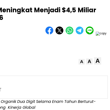
ningkat Menjadi $4,5 Miliar
6
A
A
A
 Organik
Dua Digit
Selama
Enam Tahun Berturut-
ong
Kinerja Global