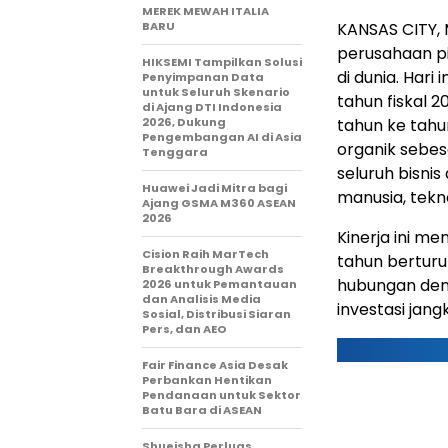
MEREK MEWAH ITALIA
BARU
KANSAS CITY, 
perusahaan pi
HIKSEMI Tampilkan Solusi
di dunia. Hari
Penyimpanan Data
untuk Seluruh Skenario
tahun fiskal 
di Ajang DTI Indonesia
2026, Dukung
tahun ke tahu
Pengembangan AI di Asia
organik sebes
Tenggara
seluruh bisnis
Huawei Jadi Mitra bagi
manusia, tekn
Ajang GSMA M360 ASEAN
2026
Kinerja ini m
Cision Raih MarTech
tahun berturu
Breakthrough Awards
hubungan denga
2026 untuk Pemantauan
dan Analisis Media
investasi jan
Sosial, Distribusi Siaran
Pers, dan AEO
Fair Finance Asia Desak
Perbankan Hentikan
Pendanaan untuk Sektor
Batu Bara di ASEAN
Shueisha Perluas