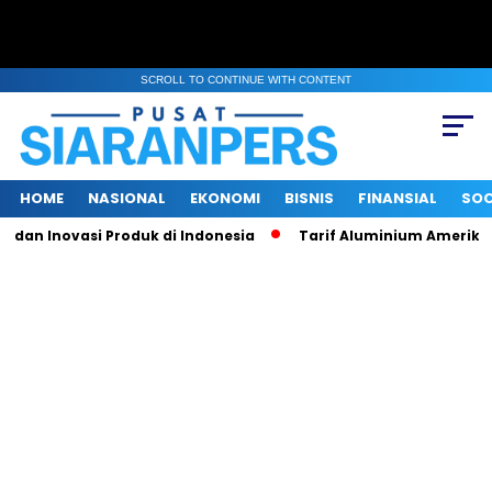
SCROLL TO CONTINUE WITH CONTENT
HOME
NASIONAL
EKONOMI
BISNIS
FINANSIAL
SOC
an Inovasi Produk di Indonesia
Tarif Aluminium Amerika Naik