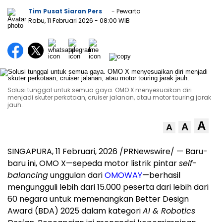
Tim Pusat Siaran Pers
- Pewarta
Rabu, 11 Februari 2026
- 08:00 WIB
Solusi tunggal untuk semua gaya. OMO X menyesuaikan diri
menjadi skuter perkotaan, cruiser jalanan, atau motor touring jarak
jauh.
A
A
A
SINGAPURA
,
11 Februari, 2026
/PRNewswire/ — Baru-
baru ini, OMO X—sepeda motor listrik pintar
self-
balancing
unggulan dari
OMOWAY
—berhasil
mengungguli lebih dari 15.000 peserta dari lebih dari
60 negara untuk memenangkan Better Design
Award (BDA) 2025 dalam kategori
AI & Robotics