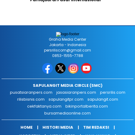
Graha Media Center
Jakarta - Indonesia
persriliscom@gmail.com
0853-1555-7788
SAPULANGIT MEDIA CIRCLE (SMC)
pusatsiaranpers.com
jasasiaranpers.com
persrilis.com
rilisbisnis.com
sapulangitpr.com
sapulangit.com
cekfaktanya.com
bikinportalberita.com
bursamediaonline.com
HOME
HISTORI MEDIA
TIM REDAKSI