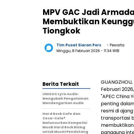
MPV GAC Jadi Armada 
Membuktikan Keunggu
Tiongkok
Tim Pusat Siaran Pers
- Pewarta
Minggu, 8 Februari 2026
- 11:34 WIB
GUANGZHOU, Ti
Berita Terkait
Februari 2026
UNISOC Lyric Audio:
"APEC China Y
Mengubah Pengalaman
penting dalam
Mendengarkan Audio
resmi di ajan
Hard Rock Cafe dan
transportasi b
Coca-Cola®
Meluncurkan Kompetisi
membuktikan k
Musik Hard Rock Rising
panggung inte
untuk Musisi Pendatang