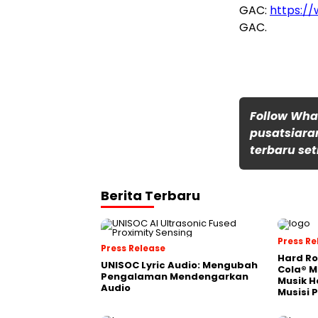
GAC:
https:/
GAC.
Follow Wh
pusatsiara
terbaru set
Berita Terbaru
Press Re
Press Release
Hard Ro
UNISOC Lyric Audio: Mengubah
Cola® M
Pengalaman Mendengarkan
Musik H
Audio
Musisi 