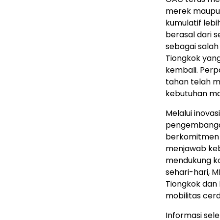
merek maupun 
kumulatif lebi
berasal dari
sebagai sala
Tiongkok yang
kembali. Perp
tahan telah 
kebutuhan mob
Melalui inovas
pengembangan
berkomitmen m
menjawab kebu
mendukung kon
sehari-hari,
Tiongkok dan 
mobilitas cer
Informasi se