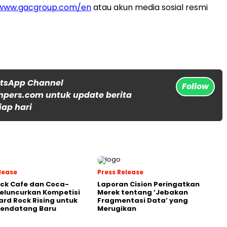
/www.gacgroup.com/en
atau akun media sosial resmi
atsApp Channel
Follow
npers.com untuk update berita
iap hari
lease
Press Release
ck Cafe dan Coca-
Laporan Cision Peringatkan
eluncurkan Kompetisi
Merek tentang ‘Jebakan
ard Rock Rising untuk
Fragmentasi Data’ yang
Pendatang Baru
Merugikan