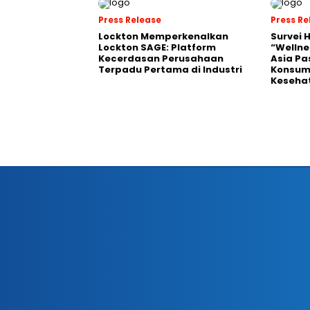
Press Release
Press Re
Lockton Memperkenalkan
Survei 
Lockton SAGE: Platform
“Wellne
Kecerdasan Perusahaan
Asia Pa
Terpadu Pertama di Industri
Konsum
Kesehat