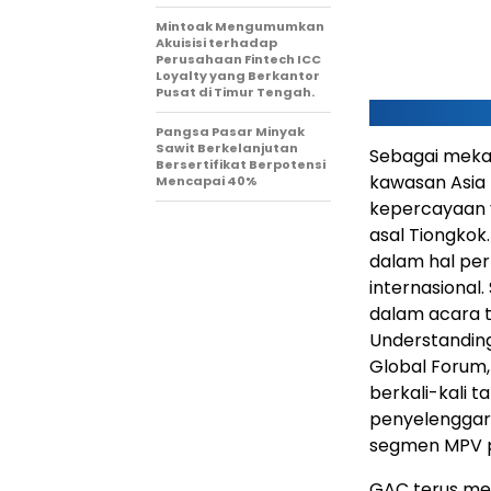
Mintoak Mengumumkan
Akuisisi terhadap
Perusahaan Fintech ICC
Loyalty yang Berkantor
Pusat di Timur Tengah.
Pangsa Pasar Minyak
Sawit Berkelanjutan
Sebagai meka
Bersertifikat Berpotensi
kawasan Asia
Mencapai 40%
kepercayaan 
asal Tiongkok
dalam hal per
internasional
dalam acara t
Understanding
Global Forum,
berkali-kali 
penyelenggar
segmen MPV 
GAC terus men