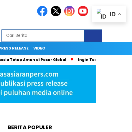
ID
PRESS RELEASE
VIDEO
Tetap Aman di Pasar Global
Ingin Tampil Seperti Seleb di Me
BERITA POPULER