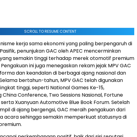
SCROLL TO RESUME CONTENT
nisme kerja sama ekonomi yang paling berpengaruh di
 Pasifik, penunjukan GAC oleh APEC mencerminkan
yang semakin tinggi terhadap merek otomotif premium
. Pengakuan ini juga menegaskan rekam jejak MPV GAC
forma dan keandalan di berbagai ajang nasional dan
. Selama bertahun-tahun, MPV GAC telah digunakan
ingkat tinggi, seperti National Games Ke-15,
 China Conference, Two Sessions Nasional, Fortune
 serta Xuanyuan Automotive Blue Book Forum. Setelah
tampil di ajang bergengsi, GAC meraih pengakuan dari
a acara sehingga semakin memperkuat statusnya di
premium.
capai perkembangan positif, baik dari sisi reputasi