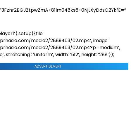
=”3Fznr2BGJZtpwZmA+81lm048ks6+0NjLXyDdsO2YkfE=”
ayer1’).setup({file:
.prnasia.com/media2/2889463/02.mp4’, image:
.prnasia.com/media2/2889463/02.mp4?p=medium’,
’, stretching : ‘uniform’, width: ‘512’, height: ‘288’});
ADVERTISEMENT