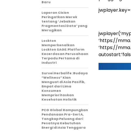
Baru
jwplayer.key
Laporan Cision
Peringatkan Merek
tentang ‘Jebakan
Fragmentasi Data’ yang
Merugikan
jwplayer(‘mypl
‘https://mma
Lockton
Memperkenalkan
‘https://mma
Lockton SAGE: Platform
autostart:’false
Kecerdasan Perusahaan
Terpadu Pertama di
Industri
Survei Herbalife: Budaya
“Wellness” Kian
Menguat di Asia Pasifik,
Empat dari Lima
Konsumen
Memprioritaskan
Kesehatan Holistik
PCG Global Rampungkan
Pendanaan Pra-Seri A,
Tangkap Peluang dari
Pesatnya Kebutuhan
Energi di Asia Tenggara