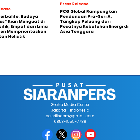
Press Release
lease
PCG Global Rampungkan
Herbalife: Budaya
Pendanaan Pra-Seri A,
ss” Kian Menguat di
Tangkap Peluang dari
sifik, Empat dari Lima
Pesatnya Kebutuhan Energi di
en Memprioritaskan
Asia Tenggara
an Holistik
Graha Media Center
Jakarta - Indonesia
persriliscom@gmail.com
0853-1555-7788