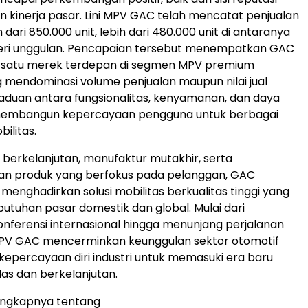
kinerja pasar. Lini MPV GAC telah mencatat penjualan
h dari 850.000 unit, lebih dari 480.000 unit di antaranya
 seri unggulan. Pencapaian tersebut menempatkan GAC
h satu merek terdepan di segmen MPV premium
 mendominasi volume penjualan maupun nilai jual
aduan antara fungsionalitas, kenyamanan, dan daya
membangun kepercayaan pengguna untuk berbagai
ilitas.
i berkelanjutan, manufaktur mutakhir, serta
 produk yang berfokus pada pelanggan, GAC
enghadirkan solusi mobilitas berkualitas tinggi yang
tuhan pasar domestik dan global. Mulai dari
ferensi internasional hingga menunjang perjalanan
 MPV GAC mencerminkan keunggulan sektor otomotif
kepercayaan diri industri untuk memasuki era baru
das dan berkelanjutan.
lengkapnya tentang