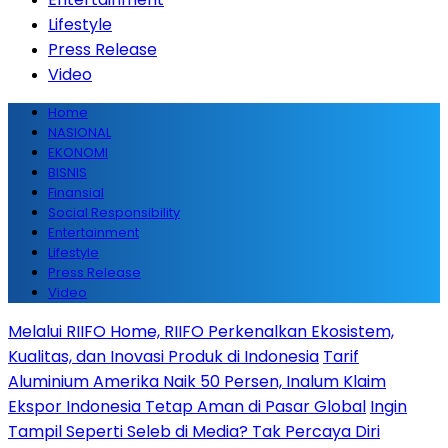
Lifestyle
Press Release
Video
Home
NASIONAL
EKONOMI
BISNIS
Finansial
Social Responsibility
Entertainment
Lifestyle
Press Release
Video
Melalui RIIFO Home, RIIFO Perkenalkan Ekosistem,
Kualitas, dan Inovasi Produk di Indonesia
Tarif
Aluminium Amerika Naik 50 Persen, Inalum Klaim
Ekspor Indonesia Tetap Aman di Pasar Global
Ingin
Tampil Seperti Seleb di Media? Tak Percaya Diri