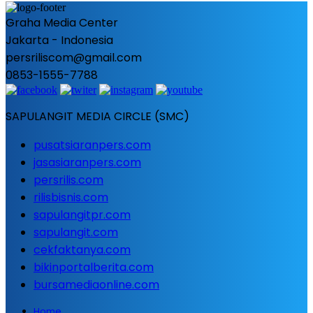
Graha Media Center
Jakarta - Indonesia
persriliscom@gmail.com
0853-1555-7788
SAPULANGIT MEDIA CIRCLE (SMC)
pusatsiaranpers.com
jasasiaranpers.com
persrilis.com
rilisbisnis.com
sapulangitpr.com
sapulangit.com
cekfaktanya.com
bikinportalberita.com
bursamediaonline.com
Home