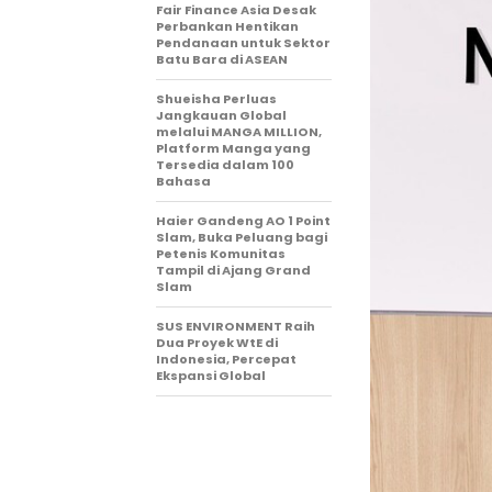
Fair Finance Asia Desak
Perbankan Hentikan
Pendanaan untuk Sektor
Batu Bara di ASEAN
Shueisha Perluas
Jangkauan Global
melalui MANGA MILLION,
Platform Manga yang
Tersedia dalam 100
Bahasa
Haier Gandeng AO 1 Point
Slam, Buka Peluang bagi
Petenis Komunitas
Tampil di Ajang Grand
Slam
SUS ENVIRONMENT Raih
Dua Proyek WtE di
Indonesia, Percepat
Ekspansi Global