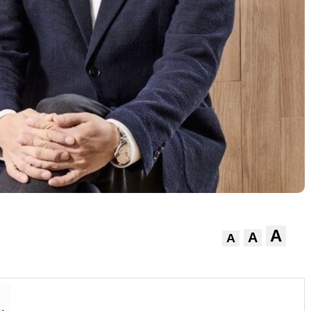
A
A
A