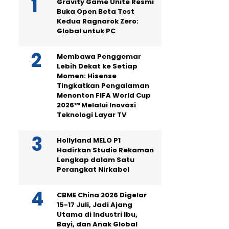
Gravity Game Unite Resmi
Buka Open Beta Test
Kedua Ragnarok Zero:
Global untuk PC
Membawa Penggemar
Lebih Dekat ke Setiap
Momen: Hisense
Tingkatkan Pengalaman
Menonton FIFA World Cup
2026™ Melalui Inovasi
Teknologi Layar TV
Hollyland MELO P1
Hadirkan Studio Rekaman
Lengkap dalam Satu
Perangkat Nirkabel
CBME China 2026 Digelar
15-17 Juli, Jadi Ajang
Utama di Industri Ibu,
Bayi, dan Anak Global