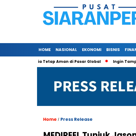
HOME
NASIONAL
EKONOMI
BISNIS
FINA
r Indonesia Tetap Aman di Pasar Global
Ingin Tampil Seperti
Home
Press Release
/
MEDIPEEL Tunjuk Jaso