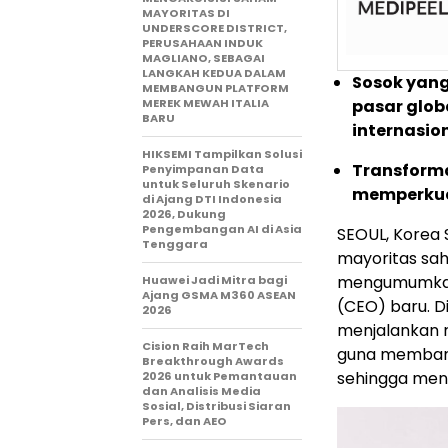
MAYORITAS DI
UNDERSCORE DISTRICT,
PERUSAHAAN INDUK
MAGLIANO, SEBAGAI
LANGKAH KEDUA DALAM
Sosok yang
MEMBANGUN PLATFORM
MEREK MEWAH ITALIA
pasar glob
BARU
internasio
HIKSEMI Tampilkan Solusi
Transforma
Penyimpanan Data
untuk Seluruh Skenario
memperkuat
di Ajang DTI Indonesia
2026, Dukung
Pengembangan AI di Asia
SEOUL, Korea 
Tenggara
mayoritas saha
mengumumkan
Huawei Jadi Mitra bagi
Ajang GSMA M360 ASEAN
(CEO) baru. 
2026
menjalankan r
Cision Raih MarTech
guna membang
Breakthrough Awards
sehingga men
2026 untuk Pemantauan
dan Analisis Media
Sosial, Distribusi Siaran
Pers, dan AEO