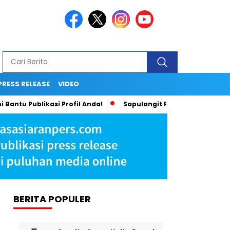
PRESS RELEASE
VIDEO
blikasi Profil Anda!
Sapulangit PR dan Persrilis.com Bisa T
BERITA POPULER