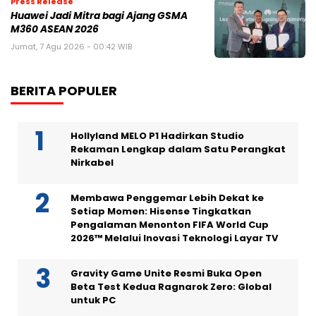
Press Release
Huawei Jadi Mitra bagi Ajang GSMA
M360 ASEAN 2026
Jumat, 7 Agu 2026 - 00:42 WIB
BERITA POPULER
Hollyland MELO P1 Hadirkan Studio
Rekaman Lengkap dalam Satu Perangkat
Nirkabel
Membawa Penggemar Lebih Dekat ke
Setiap Momen: Hisense Tingkatkan
Pengalaman Menonton FIFA World Cup
2026™ Melalui Inovasi Teknologi Layar TV
Gravity Game Unite Resmi Buka Open
Beta Test Kedua Ragnarok Zero: Global
untuk PC