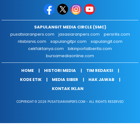
SAPULANGIT MEDIA CIRCLE (SMC)
pusatsiaranpers.com
jasasiaranpers.com
persrilis.com
rilisbisnis.com
sapulangitpr.com
sapulangit.com
cekfaktanya.com
bikinportalberita.com
bursamediaonline.com
HOME
HISTORI MEDIA
TIM REDAKSI
KODE ETIK
MEDIA SIBER
HAK JAWAB
KONTAK IKLAN
COPYRIGHT © 2026 PUSATSIARANPERS.COM - ALL RIGHTS RESERVED