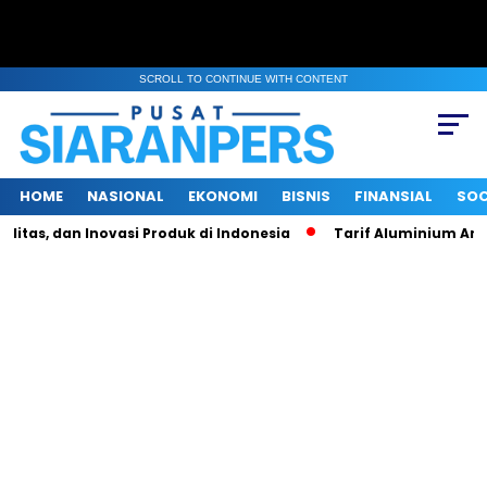
SCROLL TO CONTINUE WITH CONTENT
HOME
NASIONAL
EKONOMI
BISNIS
FINANSIAL
SOC
as, dan Inovasi Produk di Indonesia
Tarif Aluminium Amerika