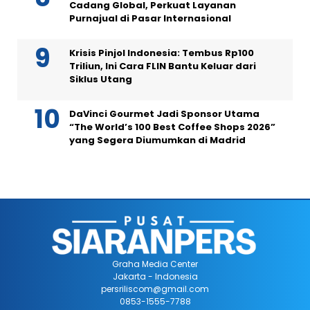
Cadang Global, Perkuat Layanan
Purnajual di Pasar Internasional
Krisis Pinjol Indonesia: Tembus Rp100
Triliun, Ini Cara FLIN Bantu Keluar dari
Siklus Utang
DaVinci Gourmet Jadi Sponsor Utama
“The World’s 100 Best Coffee Shops 2026”
yang Segera Diumumkan di Madrid
Graha Media Center
Jakarta - Indonesia
persriliscom@gmail.com
0853-1555-7788