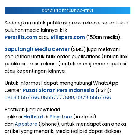
SCROLL TO RESUME CONTENT
Sedangkan untuk publikasi press release serentak di
puluhan media lainnya, klik
Persrilis.com
atau
Rilispers.com
(150an media).
Sapulangit Media Center
(SMC) juga melayani
kebutuhan untuk bulk order publications (ribuan link
publikasi press release) untuk manajemen reputasi
atau kepentingan lainnya.
Untuk informasi, dapat menghubungi WhatsApp
Center
Pusat Siaran Pers Indonesia
(PSPI):
085315557788
,
08557777888
,
087815557788
Pastikan juga download
aplikasi
Hallo.id
di
Playstore
(Android)
dan
Appstore
(iphone), untuk mendapatkan aneka
artikel yang menarik. Media Hallo.id dapat diakses