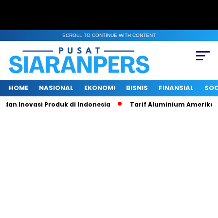
SCROLL TO CONTINUE WITH CONTENT
HOME
NASIONAL
EKONOMI
BISNIS
FINANSIAL
SOC
Inovasi Produk di Indonesia
Tarif Aluminium Amerika Naik 50