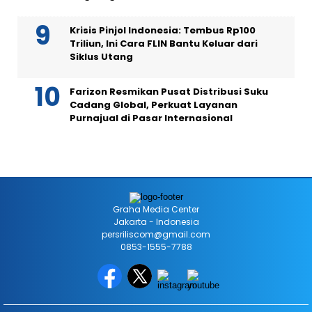
Krisis Pinjol Indonesia: Tembus Rp100
Triliun, Ini Cara FLIN Bantu Keluar dari
Siklus Utang
Farizon Resmikan Pusat Distribusi Suku
Cadang Global, Perkuat Layanan
Purnajual di Pasar Internasional
Graha Media Center
Jakarta - Indonesia
persriliscom@gmail.com
0853-1555-7788