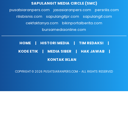
SAPULANGIT MEDIA CIRCLE (SMC)
pusatsiaranpers.com
jasasiaranpers.com
persrilis.com
rilisbisnis.com
sapulangitpr.com
sapulangit.com
cekfaktanya.com
bikinportalberita.com
bursamediaonline.com
HOME
HISTORI MEDIA
TIM REDAKSI
KODE ETIK
MEDIA SIBER
HAK JAWAB
KONTAK IKLAN
COPYRIGHT © 2026 PUSATSIARANPERS.COM - ALL RIGHTS RESERVED