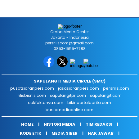
Graha Media Center
Jakarta - Indonesia
persriliscom@gmail.com
0853-1555-7788
SAPULANGIT MEDIA CIRCLE (SMC)
pusatsiaranpers.com
jasasiaranpers.com
persrilis.com
rilisbisnis.com
sapulangitpr.com
sapulangit.com
cekfaktanya.com
bikinportalberita.com
bursamediaonline.com
HOME
HISTORI MEDIA
TIM REDAKSI
KODE ETIK
MEDIA SIBER
HAK JAWAB