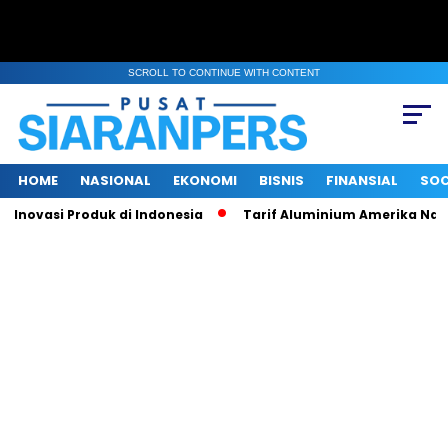
SCROLL TO CONTINUE WITH CONTENT
HOME
NASIONAL
EKONOMI
BISNIS
FINANSIAL
SOC
ovasi Produk di Indonesia
Tarif Aluminium Amerika Naik 50 P