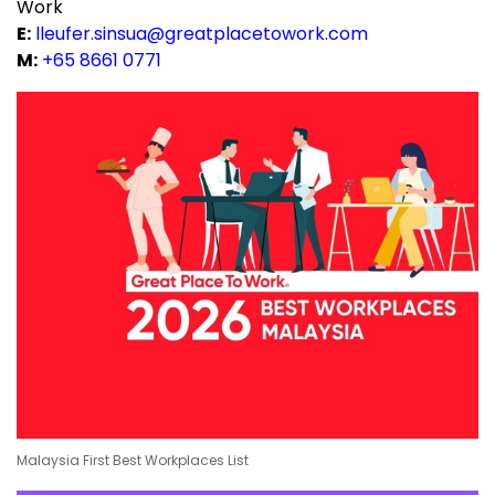
Work
E:
lleufer.sinsua@greatplacetowork.com
M:
+65 8661 0771
Malaysia First Best Workplaces List