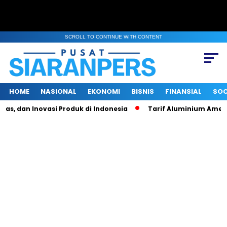
SCROLL TO CONTINUE WITH CONTENT
HOME
NASIONAL
EKONOMI
BISNIS
FINANSIAL
SOC
 dan Inovasi Produk di Indonesia
Tarif Aluminium Amerika Na