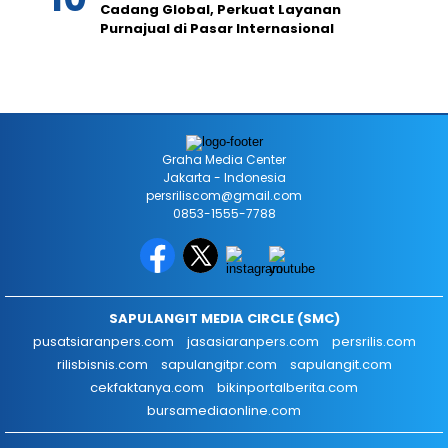
Cadang Global, Perkuat Layanan
Purnajual di Pasar Internasional
Graha Media Center
Jakarta - Indonesia
persriliscom@gmail.com
0853-1555-7788
SAPULANGIT MEDIA CIRCLE (SMC)
pusatsiaranpers.com
jasasiaranpers.com
persrilis.com
rilisbisnis.com
sapulangitpr.com
sapulangit.com
cekfaktanya.com
bikinportalberita.com
bursamediaonline.com