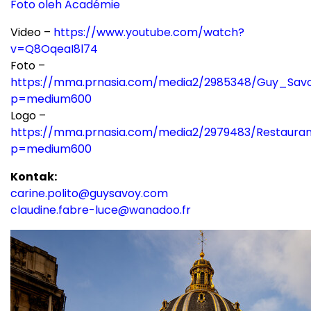
Foto oleh Académie
Video –
https://www.youtube.com/watch?
v=Q8OqeaI8l74
Foto –
https://mma.prnasia.com/media2/2985348/Guy_Savo
p=medium600
Logo –
https://mma.prnasia.com/media2/2979483/Restaura
p=medium600
Kontak:
carine.polito@guysavoy.com
claudine.fabre-luce@wanadoo.fr