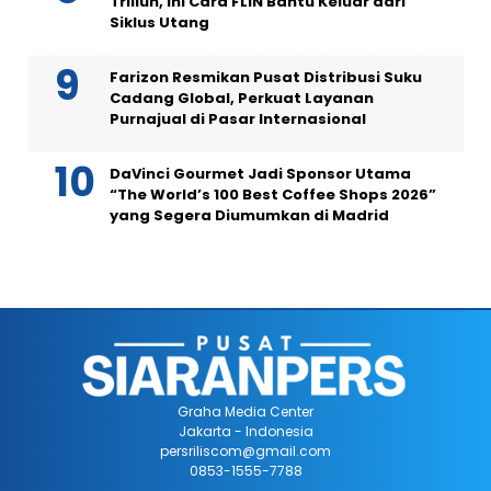
Triliun, Ini Cara FLIN Bantu Keluar dari
Siklus Utang
Farizon Resmikan Pusat Distribusi Suku
Cadang Global, Perkuat Layanan
Purnajual di Pasar Internasional
DaVinci Gourmet Jadi Sponsor Utama
“The World’s 100 Best Coffee Shops 2026”
yang Segera Diumumkan di Madrid
Graha Media Center
Jakarta - Indonesia
persriliscom@gmail.com
0853-1555-7788