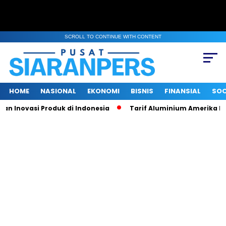
SCROLL TO CONTINUE WITH CONTENT
HOME
NASIONAL
EKONOMI
BISNIS
FINANSIAL
SOC
novasi Produk di Indonesia
Tarif Aluminium Amerika Naik 50 