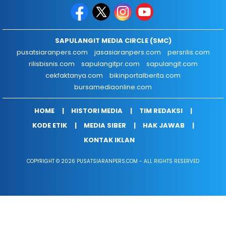
SAPULANGIT MEDIA CIRCLE (SMC)
pusatsiaranpers.com
jasasiaranpers.com
persrilis.com
rilisbisnis.com
sapulangitpr.com
sapulangit.com
cekfaktanya.com
bikinportalberita.com
bursamediaonline.com
HOME
HISTORI MEDIA
TIM REDAKSI
KODE ETIK
MEDIA SIBER
HAK JAWAB
KONTAK IKLAN
COPYRIGHT © 2026 PUSATSIARANPERS.COM - ALL RIGHTS RESERVED