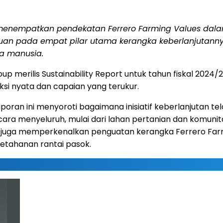
ng menempatkan pendekatan Ferrero Farming Values dal
juan pada empat pilar utama kerangka keberlanjutanny
a manusia.
p merilis Sustainability Report untuk tahun fiskal 20
i nyata dan capaian yang terukur.
oran ini menyoroti bagaimana inisiatif keberlanjutan telah
ra menyeluruh, mulai dari lahan pertanian dan komunita
ini juga memperkenalkan penguatan kerangka Ferrero F
tahanan rantai pasok.