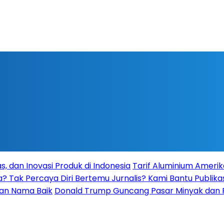
s, dan Inovasi Produk di Indonesia
Tarif Aluminium Amerik
a? Tak Percaya Diri Bertemu Jurnalis? Kami Bantu Publikas
kan Nama Baik
Donald Trump Guncang Pasar Minyak dan Pe