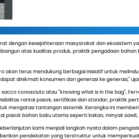
 erat dengan kesejahteraan masyarakat dan ekosistem yan
angun atas kualitas produk, praktik pengadaan bahan b
rero akan terus mendukung berbagai inisiatif untuk meli
apat dinikmati konsumen dari generasi ke generasi," uja
an, sacco conosciuto atau "knowing what is in the bag", 
isibilitas rantai pasok, sertifikasi dan standar, praktik p
uk mengatasi tantangan sistemik. Kerangka ini memberi
i pasok bahan baku utama seperti kakao, minyak sawit, h
eberlanjutan kami menjadi langkah nyata dalam pengad
mberikan pendekatan yang terstruktur untuk memperkuat