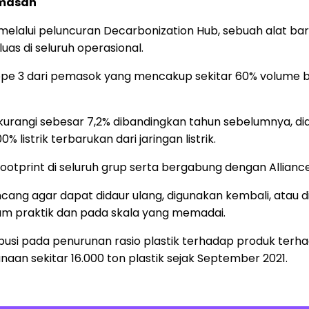
emasan
elalui peluncuran Decarbonization Hub, sebuah alat ba
as di seluruh operasional.
e 3 dari pemasok yang mencakup sekitar 60% volume ba
kurangi sebesar 7,2% dibandingkan tahun sebelumnya, did
 listrik terbarukan dari jaringan listrik.
tprint di seluruh grup serta bergabung dengan Alliance
ncang agar dapat didaur ulang, digunakan kembali, ata
lam praktik dan pada skala yang memadai.
busi pada penurunan rasio plastik terhadap produk terh
aan sekitar 16.000 ton plastik sejak September 2021.