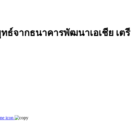
ุทธ์จากธนาคารพัฒนาเอเชีย เตรีย