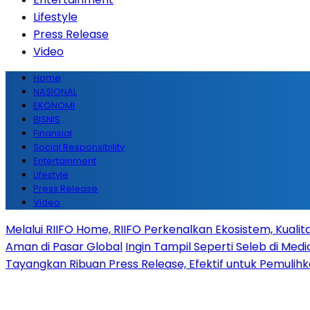
Lifestyle
Press Release
Video
Home
NASIONAL
EKONOMI
BISNIS
Finansial
Social Responsibility
Entertainment
Lifestyle
Press Release
Video
Melalui RIIFO Home, RIIFO Perkenalkan Ekosistem, Kualita
Aman di Pasar Global
Ingin Tampil Seperti Seleb di Medi
Tayangkan Ribuan Press Release, Efektif untuk Pemulih