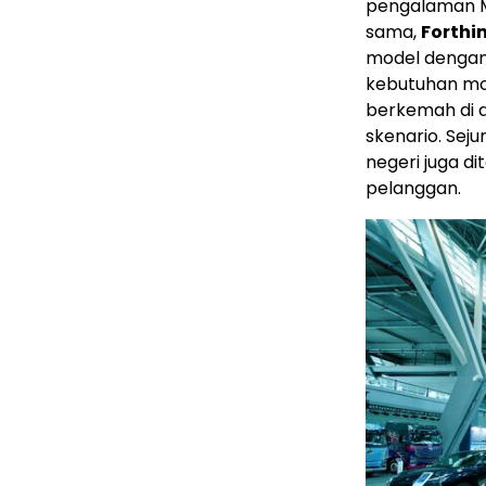
pengalaman M
sama,
Forthi
model dengan 
kebutuhan mobi
berkemah di a
skenario. Sej
negeri juga d
pelanggan.