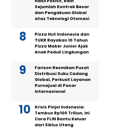
Hasil Positif, Raih
Sejumlah Kontrak Besar
dan Pengakuan Global
atas Teknologi Otomasi
Pizza Hut Indonesia dan
TUKR Rayakan 10 Tahun
Pizza Maker Junior Ajak
Anak Peduli Lingkungan
Farizon Resmikan Pusat
Distribusi Suku Cadang
Global, Perkuat Layanan
Purnajual di Pasar
Internasional
Krisis Pinjol Indonesia:
Tembus Rp100 Triliun, Ini
Cara FLIN Bantu Keluar
dari Siklus Utang