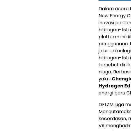
Dalam acara 
New Energy Co
inovasi perta
hidrogen-listr
platform ini
penggunaan. 
jalur teknolog
hidrogen-listr
tersebut dinil
niaga. Berbas
yakni
Chenglo
Hydrogen Ed
energi baru C
DFLZM juga 
Mengutamakan
kecerdasan, r
V9 menghadir