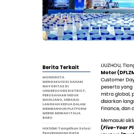
LIUZHOU, Tion
Berita Terkait
Motor (DFLZ
MONDEVITA
Customer Day" e
MENGAKUISISI SAHAM
peserta yang 
MAYORITAS DI
UNDERSCORE DISTRICT,
mitra global,
PERUSAHAAN INDUK
MAGLIANO, SEBAGAI
disiarkan lan
LANGKAH KEDUA DALAM
Finance, dan 
MEMBANGUN PLATFORM
MEREK MEWAH ITALIA
BARU
Memasuki sik
(
Five-Year P
HIKSEMI Tampilkan Solusi
Penyimpanan Data