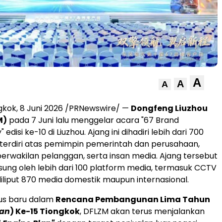
A
A
A
gkok, 8 Juni 2026 /PRNewswire/ —
Dongfeng Liuzhou
M)
pada 7 Juni lalu menggelar acara "67 Brand
disi ke-10 di Liuzhou. Ajang ini dihadiri lebih dari 700
terdiri atas pemimpin pemerintah dan perusahaan,
 perwakilan pelanggan, serta insan media. Ajang tersebut
gsung oleh lebih dari 100 platform media, termasuk CCTV
diliput 870 media domestik maupun internasional.
lus baru dalam
Rencana Pembangunan Lima Tahun
lan
) Ke-15 Tiongkok
, DFLZM akan terus menjalankan