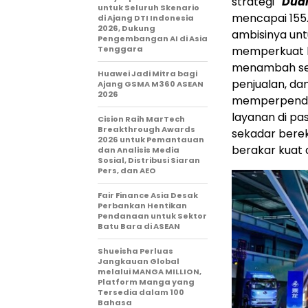
strategi
"Dual
untuk Seluruh Skenario
mencapai 155
di Ajang DTI Indonesia
2026, Dukung
ambisinya unt
Pengembangan AI di Asia
Tenggara
memperkuat ke
menambah semb
Huawei Jadi Mitra bagi
penjualan, dan
Ajang GSMA M360 ASEAN
2026
memperpendek
layanan di pa
Cision Raih MarTech
Breakthrough Awards
sekadar berek
2026 untuk Pemantauan
berakar kuat 
dan Analisis Media
Sosial, Distribusi Siaran
Pers, dan AEO
Fair Finance Asia Desak
Perbankan Hentikan
Pendanaan untuk Sektor
Batu Bara di ASEAN
Shueisha Perluas
Jangkauan Global
melalui MANGA MILLION,
Platform Manga yang
Tersedia dalam 100
Bahasa