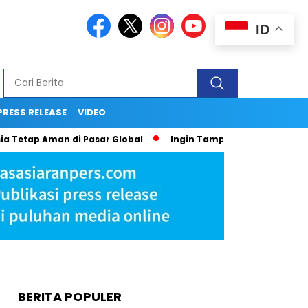
ID
PRESS RELEASE
VIDEO
Aman di Pasar Global
Ingin Tampil Seperti Seleb di Media? T
BERITA POPULER