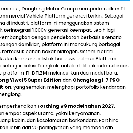
tersebut, Dongfeng Motor Group memperkenalkan T1
mmercial Vehicle Platform generasi terkini. Sebagai
ma di industri, platform ini menggunakan sistem
ik terintegrasi 1.000V generasi keempat. Lebih lagi,
 dikembangkan dengan pendekatan berbasis skenario
Dengan demikian, platform ini mendukung berbagai
i, termasuk bahan bakar hidrogen, sistem hibrida
ik, dan kendaraan listrik berbasis baterai. Platform
ai sebagai "solusi Tiongkok" untuk elektrifikasi kendaraan
is platform T1, DFLZM meluncurkan dua model baru,
ng Yiwei 5 Super Edition
dan
Chenglong H7 PRO
ition
, yang semakin melengkapi portofolio kendaraan
henglong.
memperkenalkan
Forthing V9 model tahun 2027
.
 empat aspek utama, yakni kenyamanan,
uang kabin, dan keselamatan berkendara, Forthing
kan lebih dari 20 peningkatan yang memberikan