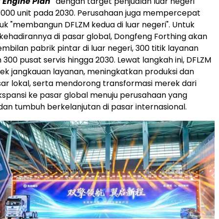
 Engine Plan"
dengan target penjualan luar negeri
.000 unit pada 2030. Perusahaan juga mempercepat
uk "membangun DFLZM kedua di luar negeri". Untuk
hadirannya di pasar global, Dongfeng Forthing akan
ilan pabrik pintar di luar negeri, 300 titik layanan
 300 pusat servis hingga 2030. Lewat langkah ini, DFLZM
 jangkauan layanan, meningkatkan produksi dan
sar lokal, serta mendorong transformasi merek dari
spansi ke pasar global menuju perusahaan yang
dan tumbuh berkelanjutan di pasar internasional.