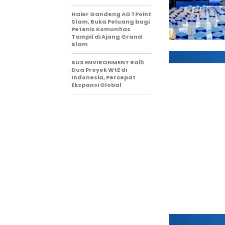
Haier Gandeng AO 1 Point
Slam, Buka Peluang bagi
Petenis Komunitas
Tampil di Ajang Grand
Slam
SUS ENVIRONMENT Raih
Dua Proyek WtE di
Indonesia, Percepat
Ekspansi Global