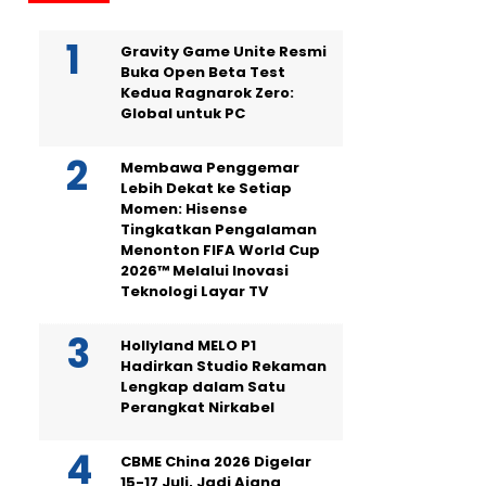
Gravity Game Unite Resmi
Buka Open Beta Test
Kedua Ragnarok Zero:
Global untuk PC
Membawa Penggemar
Lebih Dekat ke Setiap
Momen: Hisense
Tingkatkan Pengalaman
Menonton FIFA World Cup
2026™ Melalui Inovasi
Teknologi Layar TV
Hollyland MELO P1
Hadirkan Studio Rekaman
Lengkap dalam Satu
Perangkat Nirkabel
CBME China 2026 Digelar
15-17 Juli, Jadi Ajang