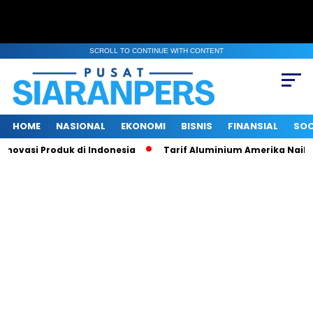
SCROLL TO CONTINUE WITH CONTENT
HOME
NASIONAL
EKONOMI
BISNIS
FINANSIAL
SOC
asi Produk di Indonesia
Tarif Aluminium Amerika Naik 50 Per