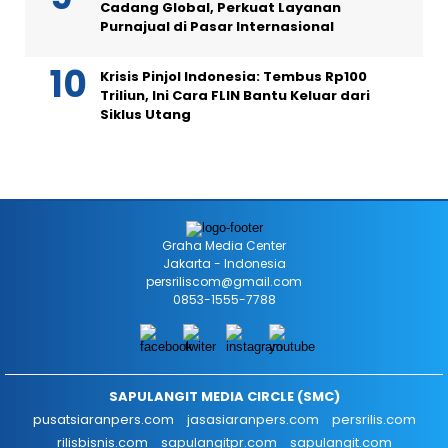
Cadang Global, Perkuat Layanan
Purnajual di Pasar Internasional
Krisis Pinjol Indonesia: Tembus Rp100
Triliun, Ini Cara FLIN Bantu Keluar dari
Siklus Utang
Graha Media Center
Jakarta - Indonesia
persriliscom@gmail.com
0853-1555-7788
SAPULANGIT MEDIA CIRCLE (SMC)
pusatsiaranpers.com
jasasiaranpers.com
persrilis.com
rilisbisnis.com
sapulangitpr.com
sapulangit.com