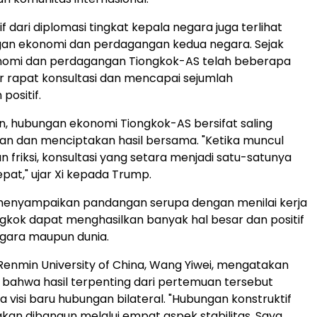
 dari diplomasi tingkat kepala negara juga terlihat
an ekonomi dan perdagangan kedua negara. Sejak
onomi dan perdagangan Tiongkok-AS telah beberapa
r rapat konsultasi dan mencapai sejumlah
ositif.
, hubungan ekonomi Tiongkok-AS bersifat saling
n dan menciptakan hasil bersama. "Ketika muncul
 friksi, konsultasi yang setara menjadi satu-satunya
epat," ujar Xi kepada Trump.
menyampaikan pandangan serupa dengan menilai kerja
kok dapat menghasilkan banyak hal besar dan positif
egara maupun dunia.
 Renmin University of China, Wang Yiwei, mengatakan
bahwa hasil terpenting dari pertemuan tersebut
a visi baru hubungan bilateral. "Hubungan konstruktif
kan dibangun melalui empat aspek stabilitas. Saya