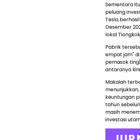
Sementara it
peluang invest
Tesla berhas
Desember 202
lokal Tiongkok
Pabrik terseb
empat jam" di
pemasok tingk
antaranya kin
Makalah terb
menunjukkan,
keuntungan p
tahun sebelum
masih menempa
investasi utam