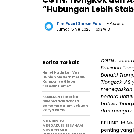
CGTN: Tiongkok dan AS
“Hubungan Lebih Stabi
Tim Pusat Siaran Pers
- Pewarta
Jumat, 15 Mei 2026
- 16:12 WIB
CGTN menerbi
Berita Terkait
Presiden Tion
Himel Hadirkan Visi
Donald Trump.
Hunian Modern melalui
Tiongkok-AS ya
Kampanye Global
“Dream Home”
menegaskan p
negara untuk
FAMILIARITÉ: Ketika
Sinema dan Sastra
bahwa Tiongk
Bertemu dalam Sebuah
dan mengalami
Karya Puitis
MONDEVITA
BEIJING, 16 
MENGAKUISISI SAHAM
penting yang b
MAYORITAS DI