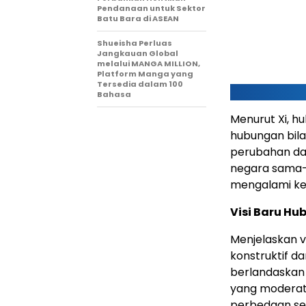
Pendanaan untuk Sektor
Batu Bara di ASEAN
Shueisha Perluas
Jangkauan Global
melalui MANGA MILLION,
Platform Manga yang
Tersedia dalam 100
Bahasa
Menurut Xi, h
hubungan bilat
perubahan dan
negara sama-
mengalami keru
Visi Baru H
Menjelaskan vi
konstruktif da
berlandaskan 
yang moderat,
perbedaan sec