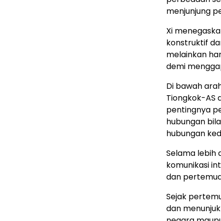
menjunjung p
Xi menegaska
konstruktif da
melainkan har
demi menggap
Di bawah arah
Tiongkok-AS di
pentingnya p
hubungan bila
hubungan kedu
Selama lebih 
komunikasi in
dan pertemuan
Sejak pertemu
dan menunjukk
negara maupun