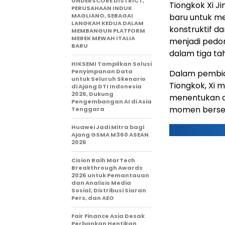
UNDERSCORE DISTRICT,
Tiongkok Xi J
PERUSAHAAN INDUK
MAGLIANO, SEBAGAI
baru untuk m
LANGKAH KEDUA DALAM
konstruktif d
MEMBANGUN PLATFORM
MEREK MEWAH ITALIA
menjadi pedom
BARU
dalam tiga t
HIKSEMI Tampilkan Solusi
Penyimpanan Data
Dalam pembica
untuk Seluruh Skenario
Tiongkok, Xi 
di Ajang DTI Indonesia
2026, Dukung
menentukan a
Pengembangan AI di Asia
momen bersej
Tenggara
Huawei Jadi Mitra bagi
Ajang GSMA M360 ASEAN
2026
Cision Raih MarTech
Breakthrough Awards
2026 untuk Pemantauan
dan Analisis Media
Sosial, Distribusi Siaran
Pers, dan AEO
Fair Finance Asia Desak
Perbankan Hentikan