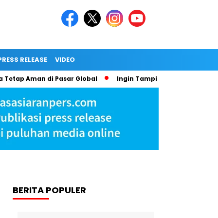
PRESS RELEASE
VIDEO
p Aman di Pasar Global
Ingin Tampil Seperti Seleb di Media?
BERITA POPULER