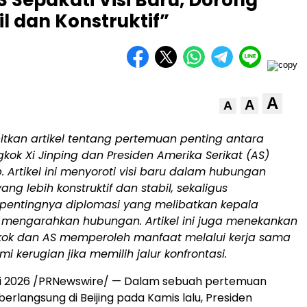
 Sepakati Visi Baru, Dorong
l dan Konstruktif”
A
A
A
tkan artikel tentang pertemuan penting antara
gkok Xi Jinping dan Presiden Amerika Serikat (AS)
 Artikel ini menyoroti visi baru dalam hubungan
ng lebih konstruktif dan stabil, sekaligus
entingnya diplomasi yang melibatkan kepala
 mengarahkan hubungan. Artikel ini juga menekankan
ok dan AS memperoleh manfaat melalui kerja sama
 kerugian jika memilih jalur konfrontasi.
Mei 2026 /PRNewswire/ — Dalam sebuah pertemuan
erlangsung di Beijing pada Kamis lalu, Presiden