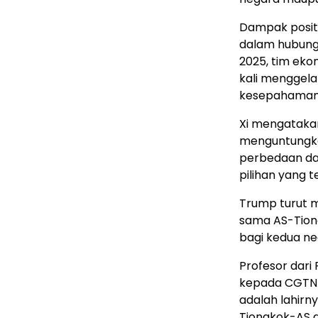
Dampak positif
dalam hubung
2025, tim ek
kali menggela
kesepahaman p
Xi mengatakan
menguntungka
perbedaan dan
pilihan yang t
Trump turut 
sama AS-Tiong
bagi kedua n
Profesor dari
kepada CGTN 
adalah lahirny
Tiongkok-AS a