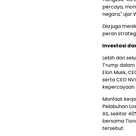
percaya, mom
negara," ujar
Dia juga meni
peran strateg
Investasi da
Lebih dari se
Trump dalam 
Elon Musk, CE
serta CEO NV
kepercayaan 
Manfaat kerja
Pelabuhan Los
AS, sekitar 4
bersama Tion
tersebut.