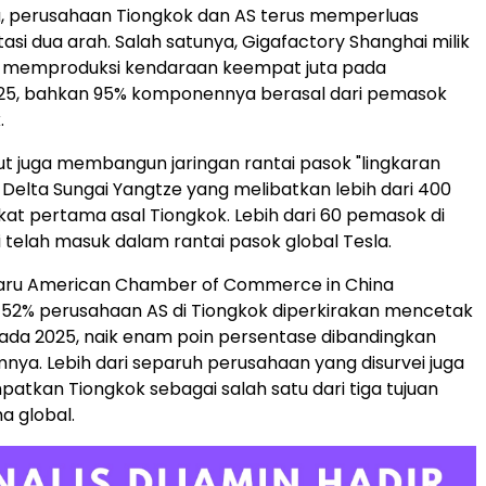
u, perusahaan Tiongkok dan AS terus memperluas
asi dua arah. Salah satunya, Gigafactory Shanghai milik
il memproduksi kendaraan keempat juta pada
5, bahkan 95% komponennya berasal dari pemasok
.
ut juga membangun jaringan rantai pasok "lingkaran
 Delta Sungai Yangtze yang melibatkan lebih dari 400
at pertama asal Tiongkok. Lebih dari 60 pemasok di
i telah masuk dalam rantai pasok global Tesla.
aru American Chamber of Commerce in China
 52% perusahaan AS di Tiongkok diperkirakan mencetak
ada 2025, naik enam poin persentase dibandingkan
nya. Lebih dari separuh perusahaan yang disurvei juga
tkan Tiongkok sebagai salah satu dari tiga tujuan
a global.