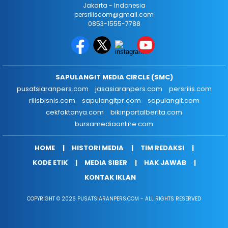
Jakarta - Indonesia
persriliscom@gmail.com
0853-1555-7788
SAPULANGIT MEDIA CIRCLE (SMC)
pusatsiaranpers.com
jasasiaranpers.com
persrilis.com
rilisbisnis.com
sapulangitpr.com
sapulangit.com
cekfaktanya.com
bikinportalberita.com
bursamediaonline.com
HOME
HISTORI MEDIA
TIM REDAKSI
KODE ETIK
MEDIA SIBER
HAK JAWAB
KONTAK IKLAN
COPYRIGHT © 2026 PUSATSIARANPERS.COM - ALL RIGHTS RESERVED