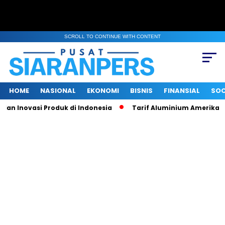
SCROLL TO CONTINUE WITH CONTENT
HOME
NASIONAL
EKONOMI
BISNIS
FINANSIAL
SOC
n Inovasi Produk di Indonesia
Tarif Aluminium Amerika Naik 