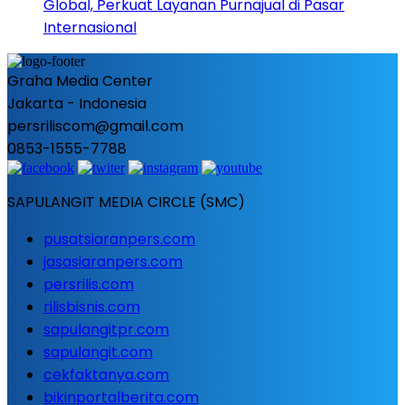
Global, Perkuat Layanan Purnajual di Pasar
Internasional
Graha Media Center
Jakarta - Indonesia
persriliscom@gmail.com
0853-1555-7788
SAPULANGIT MEDIA CIRCLE (SMC)
pusatsiaranpers.com
jasasiaranpers.com
persrilis.com
rilisbisnis.com
sapulangitpr.com
sapulangit.com
cekfaktanya.com
bikinportalberita.com