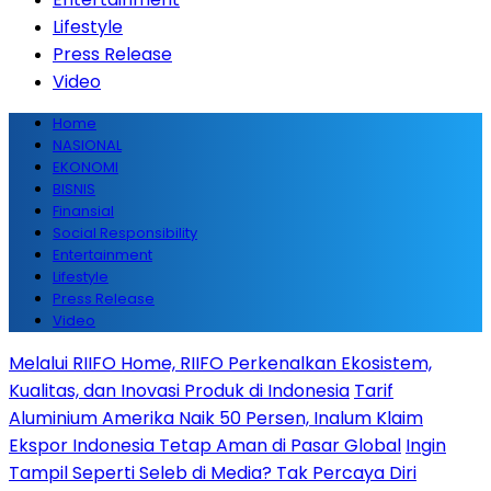
Lifestyle
Press Release
Video
Home
NASIONAL
EKONOMI
BISNIS
Finansial
Social Responsibility
Entertainment
Lifestyle
Press Release
Video
Melalui RIIFO Home, RIIFO Perkenalkan Ekosistem,
Kualitas, dan Inovasi Produk di Indonesia
Tarif
Aluminium Amerika Naik 50 Persen, Inalum Klaim
Ekspor Indonesia Tetap Aman di Pasar Global
Ingin
Tampil Seperti Seleb di Media? Tak Percaya Diri