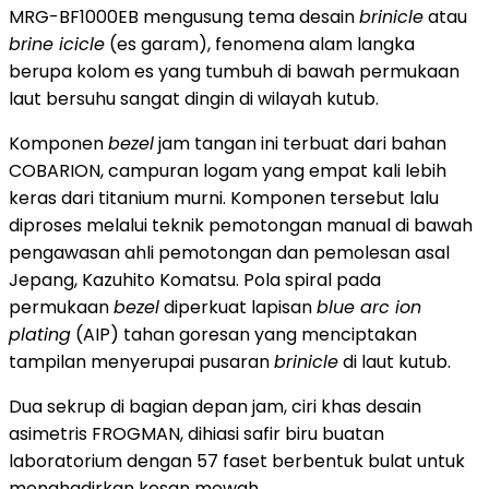
MRG-BF1000EB mengusung tema desain
brinicle
atau
brine icicle
(es garam), fenomena alam langka
berupa kolom es yang tumbuh di bawah permukaan
laut bersuhu sangat dingin di wilayah kutub.
Komponen
bezel
jam tangan ini terbuat dari bahan
COBARION, campuran logam yang empat kali lebih
keras dari titanium murni. Komponen tersebut lalu
diproses melalui teknik pemotongan manual di bawah
pengawasan ahli pemotongan dan pemolesan asal
Jepang, Kazuhito Komatsu. Pola spiral pada
permukaan
bezel
diperkuat lapisan
blue arc ion
plating
(AIP) tahan goresan yang menciptakan
tampilan menyerupai pusaran
brinicle
di laut kutub.
Dua sekrup di bagian depan jam, ciri khas desain
asimetris FROGMAN, dihiasi safir biru buatan
laboratorium dengan 57 faset berbentuk bulat untuk
menghadirkan kesan mewah.