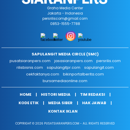
Graha Media Center
Jakarta - Indonesia
persriliscom@gmail.com
0853-1555-7788
SAPULANGIT MEDIA CIRCLE (SMC)
pusatsiaranpers.com
jasasiaranpers.com
persrilis.com
rilisbisnis.com
sapulangitpr.com
sapulangit.com
cekfaktanya.com
bikinportalberita.com
bursamediaonline.com
HOME
HISTORI MEDIA
TIM REDAKSI
KODE ETIK
MEDIA SIBER
HAK JAWAB
KONTAK IKLAN
COPYRIGHT © 2026 PUSATSIARANPERS.COM - ALL RIGHTS RESERVED