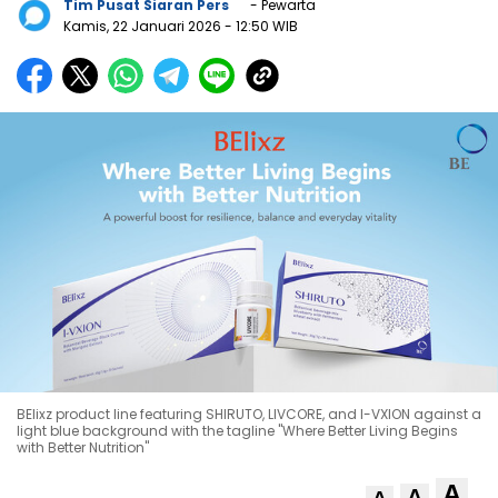
Tim Pusat Siaran Pers
- Pewarta
Kamis, 22 Januari 2026
- 12:50 WIB
BElixz product line featuring SHIRUTO, LIVCORE, and I-VXION against a
light blue background with the tagline "Where Better Living Begins
with Better Nutrition"
A
A