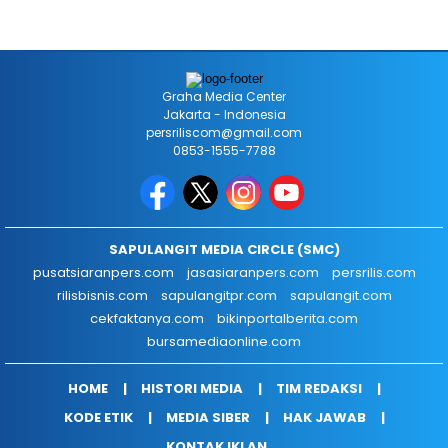
Graha Media Center
Jakarta - Indonesia
persriliscom@gmail.com
0853-1555-7788
SAPULANGIT MEDIA CIRCLE (SMC)
pusatsiaranpers.com
jasasiaranpers.com
persrilis.com
rilisbisnis.com
sapulangitpr.com
sapulangit.com
cekfaktanya.com
bikinportalberita.com
bursamediaonline.com
HOME
HISTORI MEDIA
TIM REDAKSI
KODE ETIK
MEDIA SIBER
HAK JAWAB
KONTAK IKLAN