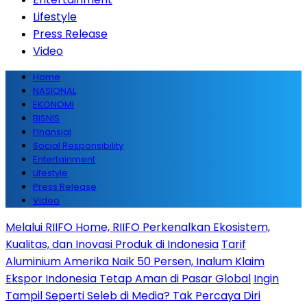
Lifestyle
Press Release
Video
Home
NASIONAL
EKONOMI
BISNIS
Finansial
Social Responsibility
Entertainment
Lifestyle
Press Release
Video
Melalui RIIFO Home, RIIFO Perkenalkan Ekosistem,
Kualitas, dan Inovasi Produk di Indonesia
Tarif
Aluminium Amerika Naik 50 Persen, Inalum Klaim
Ekspor Indonesia Tetap Aman di Pasar Global
Ingin
Tampil Seperti Seleb di Media? Tak Percaya Diri