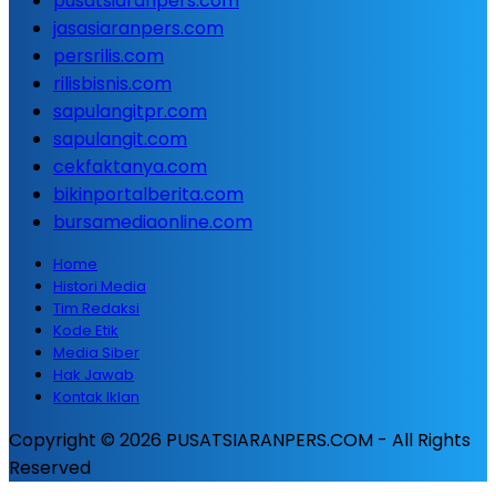
pusatsiaranpers.com
jasasiaranpers.com
persrilis.com
rilisbisnis.com
sapulangitpr.com
sapulangit.com
cekfaktanya.com
bikinportalberita.com
bursamediaonline.com
Home
Histori Media
Tim Redaksi
Kode Etik
Media Siber
Hak Jawab
Kontak Iklan
Copyright © 2026 PUSATSIARANPERS.COM - All Rights
Reserved