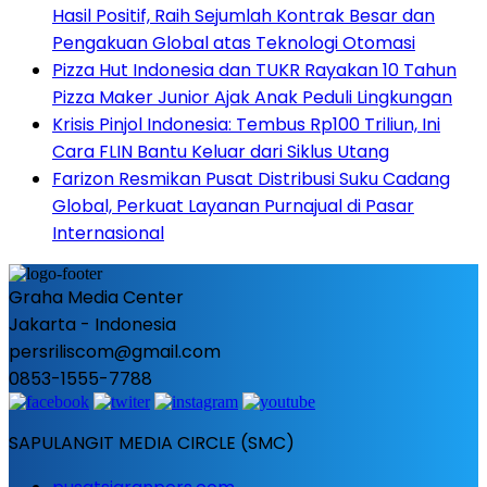
Hasil Positif, Raih Sejumlah Kontrak Besar dan
Pengakuan Global atas Teknologi Otomasi
Pizza Hut Indonesia dan TUKR Rayakan 10 Tahun
Pizza Maker Junior Ajak Anak Peduli Lingkungan
Krisis Pinjol Indonesia: Tembus Rp100 Triliun, Ini
Cara FLIN Bantu Keluar dari Siklus Utang
Farizon Resmikan Pusat Distribusi Suku Cadang
Global, Perkuat Layanan Purnajual di Pasar
Internasional
Graha Media Center
Jakarta - Indonesia
persriliscom@gmail.com
0853-1555-7788
SAPULANGIT MEDIA CIRCLE (SMC)