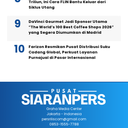
Triliun, Ini Cara FLIN Bantu Keluar dari
Siklus Utang
DaVinci Gourmet Jadi Sponsor Utama
“The World’s 100 Best Coffee Shops 2026”
yang Segera Diumumkan di Madrid
Farizon Resmikan Pusat Distribusi Suku
Cadang Global, Perkuat Layanan
Purnajual di Pasar Internasional
Graha Media Center
Jakarta - Indonesia
persriliscom@gmail.com
0853-1555-7788