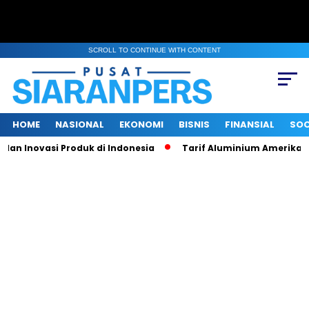
SCROLL TO CONTINUE WITH CONTENT
HOME
NASIONAL
EKONOMI
BISNIS
FINANSIAL
SOC
 Inovasi Produk di Indonesia
Tarif Aluminium Amerika Naik 5