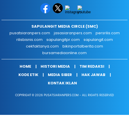
SAPULANGIT MEDIA CIRCLE (SMC)
pusatsiaranpers.com
jasasiaranpers.com
persrilis.com
rilisbisnis.com
sapulangitpr.com
sapulangit.com
cekfaktanya.com
bikinportalberita.com
bursamediaonline.com
HOME
HISTORI MEDIA
TIM REDAKSI
KODE ETIK
MEDIA SIBER
HAK JAWAB
KONTAK IKLAN
COPYRIGHT © 2026 PUSATSIARANPERS.COM - ALL RIGHTS RESERVED