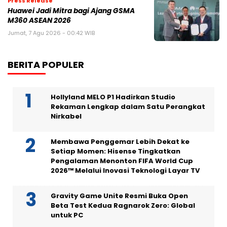
Press Release
Huawei Jadi Mitra bagi Ajang GSMA
M360 ASEAN 2026
Jumat, 7 Agu 2026 - 00:42 WIB
BERITA POPULER
Hollyland MELO P1 Hadirkan Studio
Rekaman Lengkap dalam Satu Perangkat
Nirkabel
Membawa Penggemar Lebih Dekat ke
Setiap Momen: Hisense Tingkatkan
Pengalaman Menonton FIFA World Cup
2026™ Melalui Inovasi Teknologi Layar TV
Gravity Game Unite Resmi Buka Open
Beta Test Kedua Ragnarok Zero: Global
untuk PC